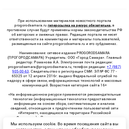
При использовании материалов новостного портала
progorodsamara.ru
гиперссылка на ресурс обязательна,
в
противном случае будут применены нормы законодательства РФ
об авторских и смежных правах. Редакция портала не несет
ответственности за комментарии и материалы пользователей,
размещенные на сайте progorodsamara.ru и его субдоменах.
Наименование: сетевое издание PROGORODSAMARA
(ПРОГОРОДСАМАРА) Учредитель: ООО «Город Самара». Главный
редактор: Романова А.А. Электронная почта редакции:
progorodsamara@progorodsamara.ru, телефон редакции:
+7 (987)
905-00-63
. Свидетельство о регистрации СМИ: ЭЛ № ФС 77 -
65325 от 12 апреля 2016г. выдано Федеральной службой по
надзору в сфере связи, информационных технологий и массовых
коммуникаций. Возрастная категория сайта 16+
«На информационном ресурсе применяются рекомендательные
технологии (информационные технологии предоставления
информации на основе сбора, систематизации и анализа
сведений, относящихся к предпочтениям пользователей сети
«Интернет», находящихся на территории Российской
Федерации)». Правила применения рекомендательных
технологий в виджетах рекламно-обменной сети
«СМИ2» (PDF)
Мы используем cookie. Во время посещения сайта вы