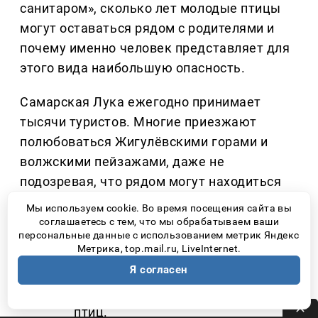
санитаром», сколько лет молодые птицы
могут оставаться рядом с родителями и
почему именно человек представляет для
этого вида наибольшую опасность.
Самарская Лука ежегодно принимает
тысячи туристов. Многие приезжают
полюбоваться Жигулёвскими горами и
волжскими пейзажами, даже не
подозревая, что рядом могут находиться
гнезда краснокнижных птиц. Именно
Мы используем cookie. Во время посещения сайта вы
поэтому специалисты национального
соглашаетесь с тем, что мы обрабатываем ваши
персональные данные с использованием метрик Яндекс
парка постоянно напоминают простые, но
Метрика, top.mail.ru, LiveInternet.
очень важные правила:
Я согласен
Не приближаться к гнездам диких
птиц.