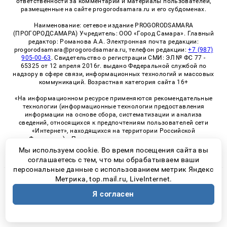
ответственности за комментарии и материалы пользователей,
размещенные на сайте progorodsamara.ru и его субдоменах.
Наименование: сетевое издание PROGORODSAMARA
(ПРОГОРОДСАМАРА) Учредитель: ООО «Город Самара». Главный
редактор: Романова А.А. Электронная почта редакции:
progorodsamara@progorodsamara.ru, телефон редакции:
+7 (987)
905-00-63
. Свидетельство о регистрации СМИ: ЭЛ № ФС 77 -
65325 от 12 апреля 2016г. выдано Федеральной службой по
надзору в сфере связи, информационных технологий и массовых
коммуникаций. Возрастная категория сайта 16+
«На информационном ресурсе применяются рекомендательные
технологии (информационные технологии предоставления
информации на основе сбора, систематизации и анализа
сведений, относящихся к предпочтениям пользователей сети
«Интернет», находящихся на территории Российской
Федерации)». Правила применения рекомендательных
технологий в виджетах рекламно-обменной сети
«СМИ2» (PDF)
Мы используем cookie. Во время посещения сайта вы
соглашаетесь с тем, что мы обрабатываем ваши
персональные данные с использованием метрик Яндекс
Метрика, top.mail.ru, LiveInternet.
© 2026 «ProGorodSamara» | Все права защищены
Я согласен
Возрастная категория сайта 16+
Политика конфиденциальности