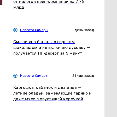
от налогов вейп-компании на 7,76
млрд
Новости Самары
день назад
Смешиваю бананы с горьким
шоколадом и не включаю духовку —
получается ПП-десерт за 5 минут
Новости Самары
21 час назад
Картошка, кабачок и два яйца —
летние оладьи, заменяющие гарнир и
даже мясо с хрустящей корочкой