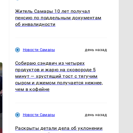
Житель Самары 10 лет получал
пенсию по поддельным документам
об инвалидности
Новости Самары
день назад
Собираю сэндвич из четырех
продуктов и жарю на сковороде 5
минут — хрустящий тост с тягучим
сыром и джемом получается нежнее,
чем в кофейне
Новости Самары
день назад
Такую зиму в России
На Урале из казны
никто не ждал: как
были украдены 18
Раскрыты детали дела об уклонении
так?!
миллионов рублей