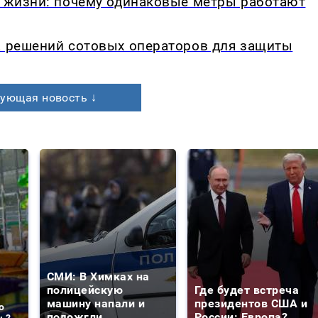
в жизни: почему одинаковые метры работают
а решений сотовых операторов для защиты
ующая новость ↓
СМИ: В Химках на
полицейскую
Где будет встреча
машину напали и
президентов США и
о
подожгли.
России: Европа?