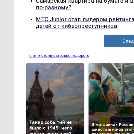
Самарская квартира на бумаге и 
по-разному?
МТС Junior стал лидером рейтинг
детей от киберпреступников
След
снять отель в москве недорого
Таких событий не
В магазинах России
было с 1945: чего
ажиотаж из-за этог
ждать всем нам?