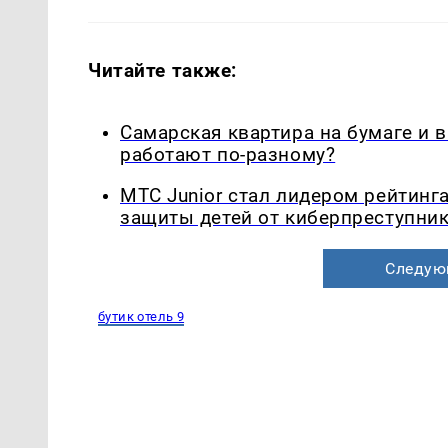
Читайте также:
Самарская квартира на бумаге и 
работают по-разному?
МТС Junior стал лидером рейтинг
защиты детей от киберпреступни
Следую
бутик отель 9