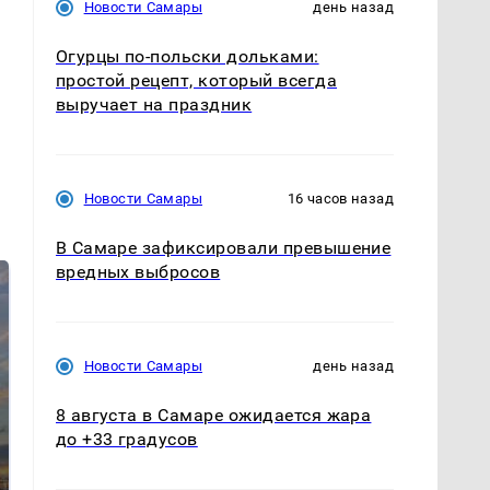
Новости Самары
день назад
Огурцы по‑польски дольками:
простой рецепт, который всегда
выручает на праздник
Новости Самары
16 часов назад
В Самаре зафиксировали превышение
вредных выбросов
Новости Самары
день назад
8 августа в Самаре ожидается жара
до +33 градусов
СМИ: В Химках на
полицейскую
В магазинах России