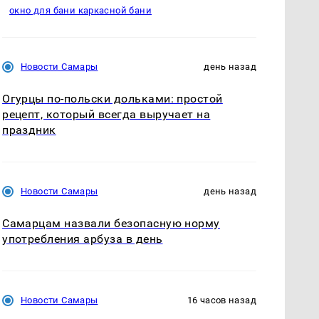
окно для бани каркасной бани
Новости Самары
день назад
Огурцы по‑польски дольками: простой
рецепт, который всегда выручает на
праздник
Новости Самары
день назад
Самарцам назвали безопасную норму
употребления арбуза в день
Новости Самары
16 часов назад