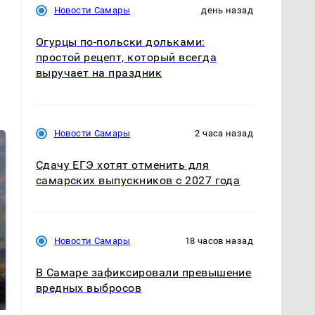
Новости Самары
день назад
Огурцы по‑польски дольками:
простой рецепт, который всегда
выручает на праздник
Новости Самары
2 часа назад
Сдачу ЕГЭ хотят отменить для
самарских выпускников с 2027 года
Новости Самары
18 часов назад
СМИ: В Химках на
полицейскую
В Самаре зафиксировали превышение
В магазинах России
машину напали и
ажиотаж из-за этого
вредных выбросов
подожгли.
продукта: что купить?