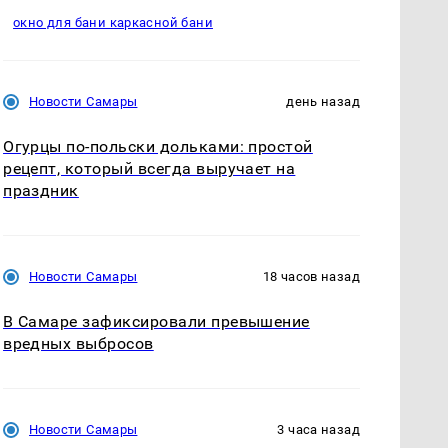
окно для бани каркасной бани
Новости Самары
день назад
Огурцы по‑польски дольками: простой
рецепт, который всегда выручает на
праздник
Новости Самары
18 часов назад
В Самаре зафиксировали превышение
вредных выбросов
Новости Самары
3 часа назад