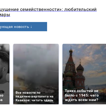
ощущение семейственности»: любительский
мары
ующая новость ↓
Таких событий не
Все новости по
во
было с 1945: чего
падению вертолета на
ра
ждать всем нам?
Кавказе: читать здесь