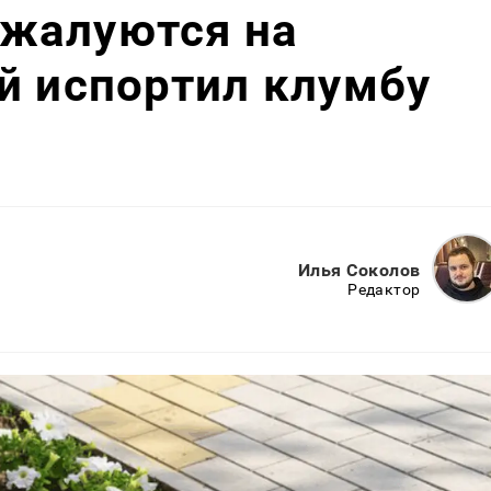
жалуются на
й испортил клумбу
Илья Соколов
Редактор