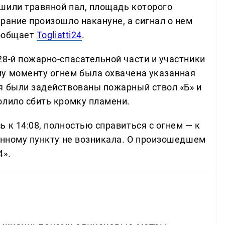
шили травяной пал, площадь которого
рание произошло накануне, а сигнал о нем
сообщает
Togliatti24
.
28-й пожарно-спасательной части и участники
у моменту огнем была охвачена указанная
я были задействованы пожарный ствол «Б» и
олило сбить кромку пламени.
 к 14:08, полностью справиться с огнем — к
ленному пункту не возникала. О произошедшем
4».