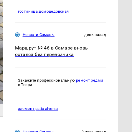
гостиница домодедовская
Новости Самары
день назад
Маршрут № 46 в Самаре вновь
остался без перевозчика
Закажите профессиональную
ремонт редми
в Твери
элемент patio alversa
Новости Самары
3 часа назад