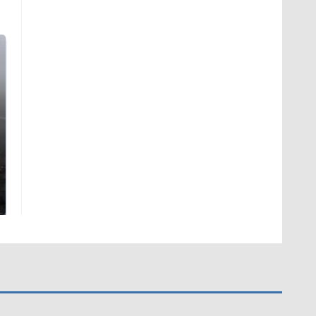
Таких событий не
В магазинах России
было с 1945: чего
ажиотаж из-за этого
ждать всем нам?
продукта: что купить?