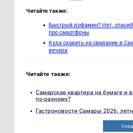
Читайте также:
Быстрый дофамин? Нет, спасиб
про смартфоны
Куда сходить на свидание в С
вечера
Читайте также:
Самарская квартира на бумаге и 
по-разному?
Гастроновости Самары 2026: летн
След