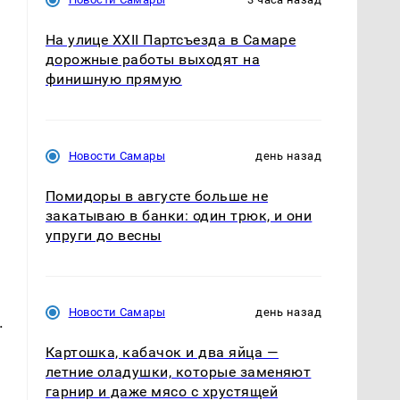
На улице XXII Партсъезда в Самаре
дорожные работы выходят на
финишную прямую
а
Новости Самары
день назад
Помидоры в августе больше не
закатываю в банки: один трюк, и они
упруги до весны
Новости Самары
день назад
.
Картошка, кабачок и два яйца —
летние оладушки, которые заменяют
гарнир и даже мясо с хрустящей