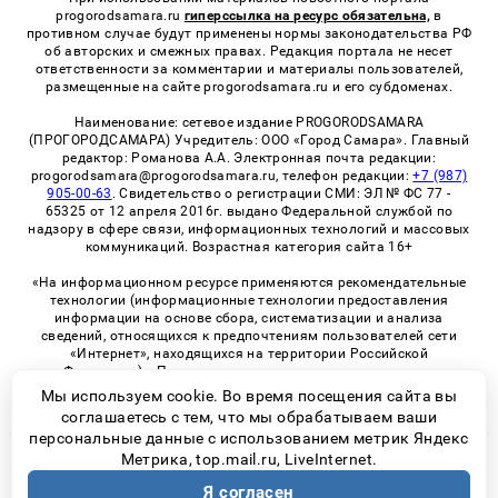
progorodsamara.ru
гиперссылка на ресурс обязательна,
в
противном случае будут применены нормы законодательства РФ
об авторских и смежных правах. Редакция портала не несет
ответственности за комментарии и материалы пользователей,
размещенные на сайте progorodsamara.ru и его субдоменах.
Наименование: сетевое издание PROGORODSAMARA
(ПРОГОРОДСАМАРА) Учредитель: ООО «Город Самара». Главный
редактор: Романова А.А. Электронная почта редакции:
progorodsamara@progorodsamara.ru, телефон редакции:
+7 (987)
905-00-63
. Свидетельство о регистрации СМИ: ЭЛ № ФС 77 -
65325 от 12 апреля 2016г. выдано Федеральной службой по
надзору в сфере связи, информационных технологий и массовых
коммуникаций. Возрастная категория сайта 16+
«На информационном ресурсе применяются рекомендательные
технологии (информационные технологии предоставления
информации на основе сбора, систематизации и анализа
сведений, относящихся к предпочтениям пользователей сети
«Интернет», находящихся на территории Российской
Федерации)». Правила применения рекомендательных
технологий в виджетах рекламно-обменной сети
«СМИ2» (PDF)
Мы используем cookie. Во время посещения сайта вы
соглашаетесь с тем, что мы обрабатываем ваши
персональные данные с использованием метрик Яндекс
Метрика, top.mail.ru, LiveInternet.
© 2026 «ProGorodSamara» | Все права защищены
Я согласен
Возрастная категория сайта 16+