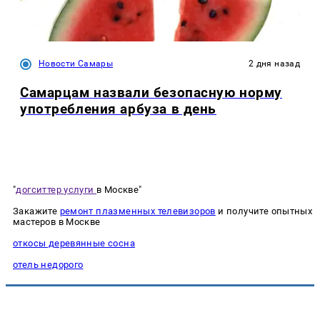
Новости Самары
2 дня назад
Самарцам назвали безопасную норму
употребления арбуза в день
"
догситтер услуги
в Москве"
Закажите
ремонт плазменных телевизоров
и получите опытных
мастеров в Москве
откосы деревянные сосна
отель недорого