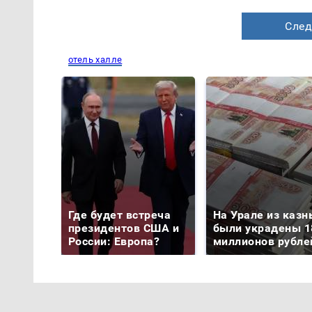
След
отель халле
Где будет встреча
На Урале из казн
президентов США и
были украдены 1
России: Европа?
миллионов рубле