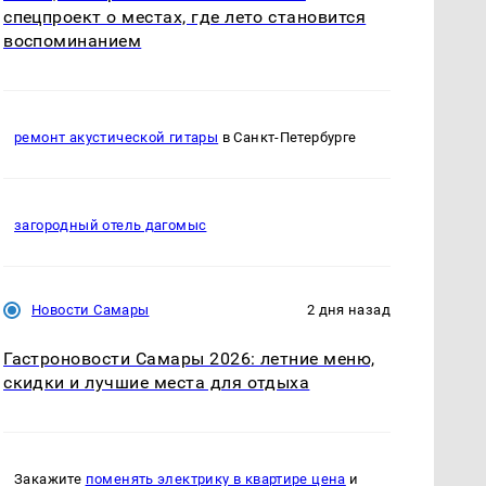
спецпроект о местах, где лето становится
воспоминанием
ремонт акустической гитары
в Санкт-Петербурге
загородный отель дагомыс
Новости Самары
2 дня назад
Гастроновости Самары 2026: летние меню,
скидки и лучшие места для отдыха
Закажите
поменять электрику в квартире цена
и