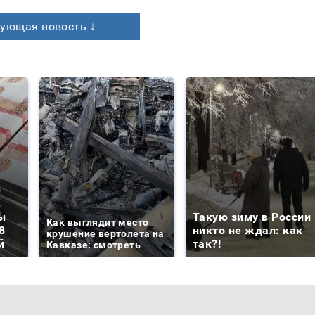
ующая новость ↓
ы
Такую зиму в России
Как выглядит место
8
никто не ждал: как
крушение вертолета на
й
так?!
Кавказе: смотреть