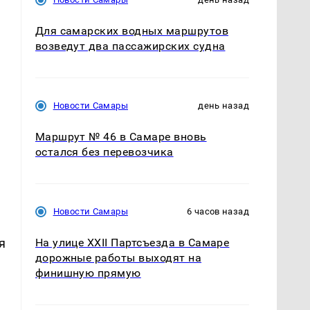
Для самарских водных маршрутов
возведут два пассажирских судна
Новости Самары
день назад
Маршрут № 46 в Самаре вновь
остался без перевозчика
Новости Самары
6 часов назад
я
На улице XXII Партсъезда в Самаре
дорожные работы выходят на
финишную прямую