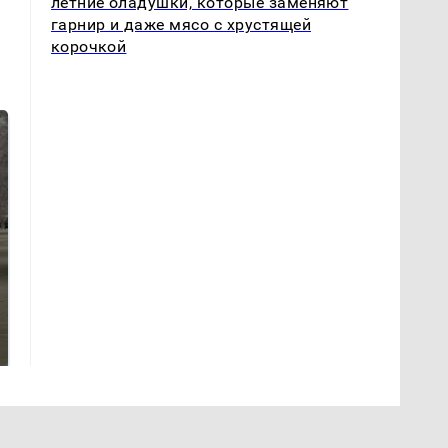
летние оладушки, которые заменяют
гарнир и даже мясо с хрустящей
корочкой
Не ешьте эту
В ОАЭ произошло
готовую еду из
жестокое убийство
магазина: список
криптомиллионера