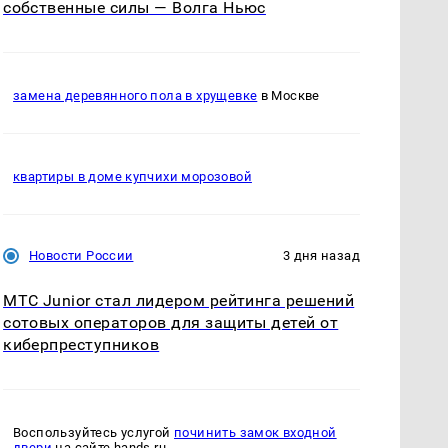
собственные силы — Волга Ньюс
замена деревянного пола в хрущевке
в Москве
квартиры в доме купчихи морозовой
Новости России
3 дня назад
МТС Junior стал лидером рейтинга решений
сотовых операторов для защиты детей от
киберпреступников
Воспользуйтесь услугой
починить замок входной
двери
на сайте hands.ru