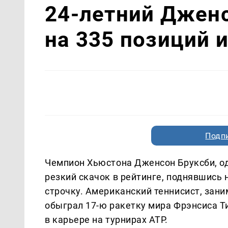
24-летний Дженс
на 335 позиций и
Подп
Чемпион Хьюстона Дженсон Бруксби, од
резкий скачок в рейтинге, поднявшись 
строчку. Американский теннисист, зан
обыграл 17-ю ракетку мира Фрэнсиса Тиа
в карьере на турнирах ATP.