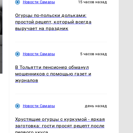
Новости Самары
15 часов назад
Огурцы по‑польски дольками:
простой рецепт, который всегда
выручает на праздник
Новости Самары
5 часов назад
Таких событий не
Все новости по
было с 1945: чего
падению вертолета на
В Тольятти пенсионер обманул
ждать всем нам?
Кавказе: читать здесь
мошенников с помощью газет и
журналов
Новости Самары
день назад
Хрустящие огурцы с куркумой - яркая
заготовка: гости просят рецепт после
первого укуса