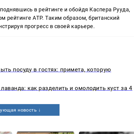
поднявшись в рейтинге и обойдя Каспера Рууда,
м рейтинге ATP. Таким образом, британский
нстрируя прогресс в своей карьере.
ть посуду в гостях: примета, которую
лаванда: как разделить и омолодить куст за 4
ующая новость ↓