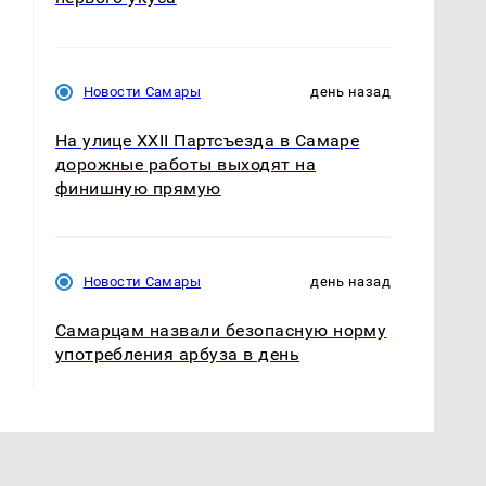
Новости Самары
день назад
На улице XXII Партсъезда в Самаре
дорожные работы выходят на
финишную прямую
Новости Самары
день назад
Самарцам назвали безопасную норму
употребления арбуза в день