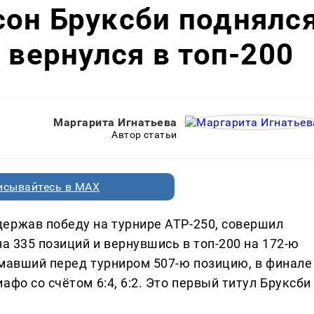
он Бруксби поднялс
 вернулся в топ-200
Маргарита Игнатьева
Автор статьи
исывайтесь в MAX
ержав победу на турнире ATP-250, совершил
на 335 позиций и вернувшись в топ-200 на 172-ю
имавший перед турниром 507-ю позицию, в финале
фо со счётом 6:4, 6:2. Это первый титул Бруксби