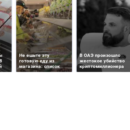
ы
Не ешьте эту
В ОАЭ произошло
8
готовую еду из
жестокое убийство
й
магазина: список
криптомиллионера