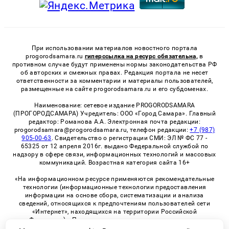
При использовании материалов новостного портала
progorodsamara.ru
гиперссылка на ресурс обязательна,
в
противном случае будут применены нормы законодательства РФ
об авторских и смежных правах. Редакция портала не несет
ответственности за комментарии и материалы пользователей,
размещенные на сайте progorodsamara.ru и его субдоменах.
Наименование: сетевое издание PROGORODSAMARA
(ПРОГОРОДСАМАРА) Учредитель: ООО «Город Самара». Главный
редактор: Романова А.А. Электронная почта редакции:
progorodsamara@progorodsamara.ru, телефон редакции:
+7 (987)
905-00-63
. Свидетельство о регистрации СМИ: ЭЛ № ФС 77 -
65325 от 12 апреля 2016г. выдано Федеральной службой по
надзору в сфере связи, информационных технологий и массовых
коммуникаций. Возрастная категория сайта 16+
«На информационном ресурсе применяются рекомендательные
технологии (информационные технологии предоставления
информации на основе сбора, систематизации и анализа
сведений, относящихся к предпочтениям пользователей сети
«Интернет», находящихся на территории Российской
Федерации)». Правила применения рекомендательных
технологий в виджетах рекламно-обменной сети
«СМИ2» (PDF)