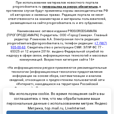
При использовании материалов новостного портала
progorodsamara.ru
гиперссылка на ресурс обязательна,
в
противном случае будут применены нормы законодательства РФ
об авторских и смежных правах. Редакция портала не несет
ответственности за комментарии и материалы пользователей,
размещенные на сайте progorodsamara.ru и его субдоменах.
Наименование: сетевое издание PROGORODSAMARA
(ПРОГОРОДСАМАРА) Учредитель: ООО «Город Самара». Главный
редактор: Романова А.А. Электронная почта редакции:
progorodsamara@progorodsamara.ru, телефон редакции:
+7 (987)
905-00-63
. Свидетельство о регистрации СМИ: ЭЛ № ФС 77 -
65325 от 12 апреля 2016г. выдано Федеральной службой по
надзору в сфере связи, информационных технологий и массовых
коммуникаций. Возрастная категория сайта 16+
«На информационном ресурсе применяются рекомендательные
технологии (информационные технологии предоставления
информации на основе сбора, систематизации и анализа
сведений, относящихся к предпочтениям пользователей сети
«Интернет», находящихся на территории Российской
Федерации)». Правила применения рекомендательных
технологий в виджетах рекламно-обменной сети
«СМИ2» (PDF)
Мы используем cookie. Во время посещения сайта вы
соглашаетесь с тем, что мы обрабатываем ваши
персональные данные с использованием метрик Яндекс
Метрика, top.mail.ru, LiveInternet.
© 2026 «ProGorodSamara» | Все права защищены