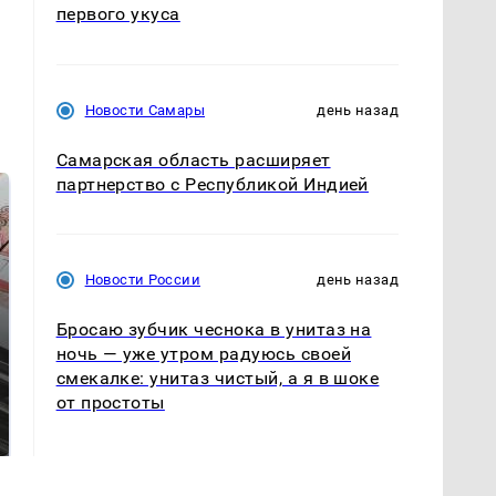
первого укуса
Новости Самары
день назад
Самарская область расширяет
партнерство с Республикой Индией
Новости России
день назад
Бросаю зубчик чеснока в унитаз на
ночь — уже утром радуюсь своей
смекалке: унитаз чистый, а я в шоке
Не ешьте эту
от простоты
Как выглядит место
готовую еду из
крушение вертолета на
магазина: список
Кавказе: смотреть