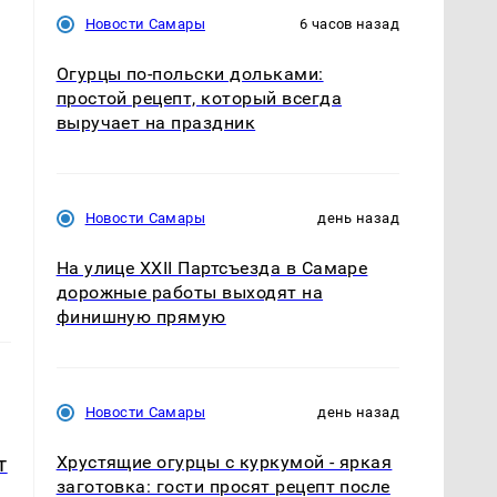
Новости Самары
6 часов назад
Огурцы по‑польски дольками:
простой рецепт, который всегда
выручает на праздник
Новости Самары
день назад
На улице XXII Партсъезда в Самаре
дорожные работы выходят на
финишную прямую
Новости Самары
день назад
Хрустящие огурцы с куркумой - яркая
т
заготовка: гости просят рецепт после