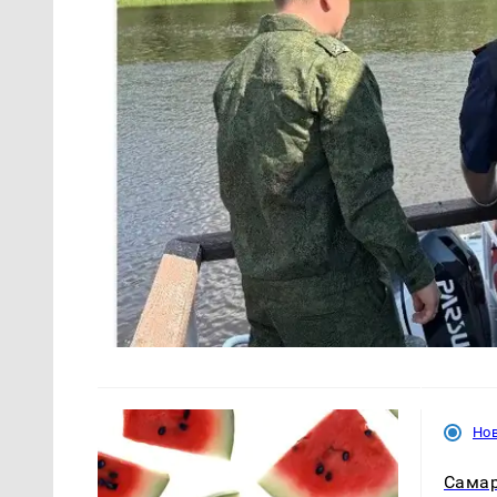
Но
Самар