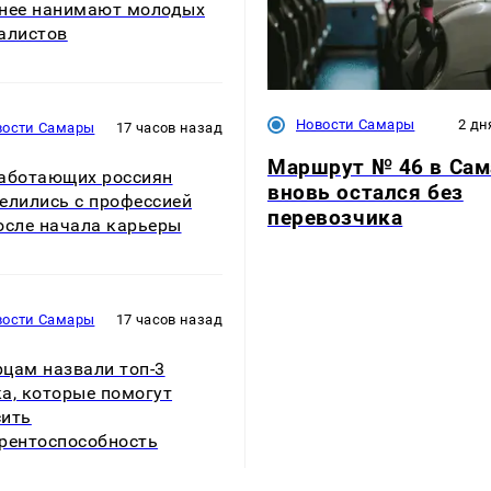
нее нанимают молодых
алистов
Новости Самары
2 дн
вости Самары
17 часов назад
Маршрут № 46 в Сам
аботающих россиян
вновь остался без
елились с профессией
перевозчика
осле начала карьеры
вости Самары
17 часов назад
цам назвали топ-3
а, которые помогут
сить
рентоспособность