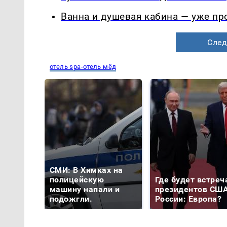
Ванна и душевая кабина — уже п
След
отель spa-отель мёд
СМИ: В Химках на
полицейскую
Где будет встреч
машину напали и
президентов США
подожгли.
России: Европа?