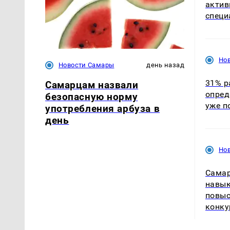
актив
специ
Но
Новости Самары
день назад
31% р
Самарцам назвали
опред
безопасную норму
уже п
употребления арбуза в
день
Но
Самар
навык
повы
конку