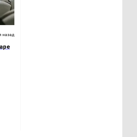
я назад
аре