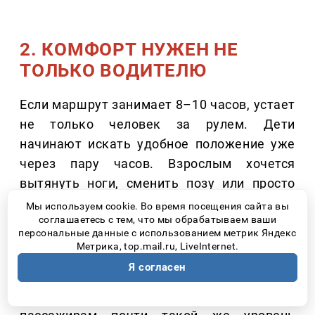
2. КОМФОРТ НУЖЕН НЕ
ТОЛЬКО ВОДИТЕЛЮ
Если маршрут занимает 8–10 часов, устает
не только человек за рулем. Дети
начинают искать удобное положение уже
через пару часов. Взрослым хочется
вытянуть ноги, сменить позу или просто
спокойно почитать книгу во время
Мы используем cookie. Во время посещения сайта вы
соглашаетесь с тем, что мы обрабатываем ваши
движения. Поэтому сегодня покупатели
персональные данные с использованием метрик Яндекс
все чаще обращают внимание не только на
Метрика, top.mail.ru, LiveInternet.
водительское кресло, но и на второй ряд.
Я согласен
Современные минивэны предлагают