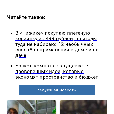
Читайте также:
В «Чижике» покупаю плетеную
корзинку за 499 рублей, но ягоды
туда не набираю: 12 необычных
способов применения в доме и на
даче
Балкон-комната в хрущёвке: 7
проверенных идей, которые
экономят пространство и бюджет
Следующая новость ↓