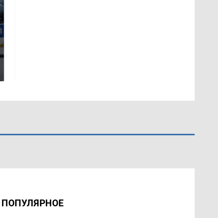
Где будет встреча
На Урале из казны
президентов США и
были украдены 18
России: Европа?
миллионов рублей
ПОПУЛЯРНОЕ