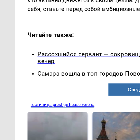
кто активно движется к своим целям. Д
себя, ставьте перед собой амбициозные
Читайте также:
Рассохшийся сервант — сокровищ
вечер
Самара вошла в топ городов Пово
След
гостиница prestige house verona