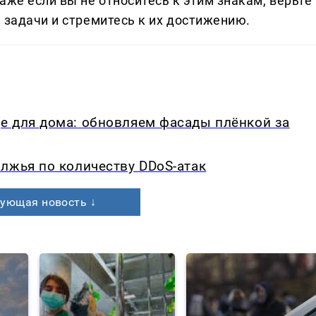
аже если вы не относитесь к этим знакам, верьте 
 задачи и стремитесь к их достижению.
е для дома: обновляем фасады плёнкой за
лжья по количеству DDoS-атак
ующая новость ↓