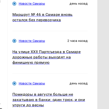
ы
Новости Самары
день назад
Маршрут № 46 в Самаре вновь
остался без перевозчика
Новости Самары
2 часа назад
На улице XXII Партсъезда в Самаре
дорожные работы выходят на
финишную прямую
я
Новости Самары
день назад
Помидоры в августе больше не
закатываю в банки: один трюк, и они
,
упруги до весны