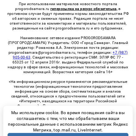
При использовании материалов новостного портала
progorodsamara.ru
гиперссылка на ресурс обязательна,
в
противном случае будут применены нормы законодательства РФ
об авторских и смежных правах. Редакция портала не несет
ответственности за комментарии и материалы пользователей,
размещенные на сайте progorodsamara.ru и его субдоменах.
Наименование: сетевое издание PROGORODSAMARA
(ПРОГОРОДСАМАРА) Учредитель: ООО «Город Самара». Главный
редактор: Романова А.А. Электронная почта редакции:
progorodsamara@progorodsamara.ru, телефон редакции:
+7 (987)
905-00-63
. Свидетельство о регистрации СМИ: ЭЛ № ФС 77 -
65325 от 12 апреля 2016г. выдано Федеральной службой по
надзору в сфере связи, информационных технологий и массовых
коммуникаций. Возрастная категория сайта 16+
«На информационном ресурсе применяются рекомендательные
технологии (информационные технологии предоставления
информации на основе сбора, систематизации и анализа
сведений, относящихся к предпочтениям пользователей сети
«Интернет», находящихся на территории Российской
Федерации)». Правила применения рекомендательных
технологий в виджетах рекламно-обменной сети
«СМИ2» (PDF)
Мы используем cookie. Во время посещения сайта вы
соглашаетесь с тем, что мы обрабатываем ваши
персональные данные с использованием метрик Яндекс
Метрика, top.mail.ru, LiveInternet.
© 2026 «ProGorodSamara» | Все права защищены