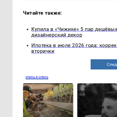
Читайте также:
Купила в «Чижике» 5 пар дешёвых 
дизайнерский декор
Ипотека в июле 2026 года: корре
вторички
След
отель я-отель