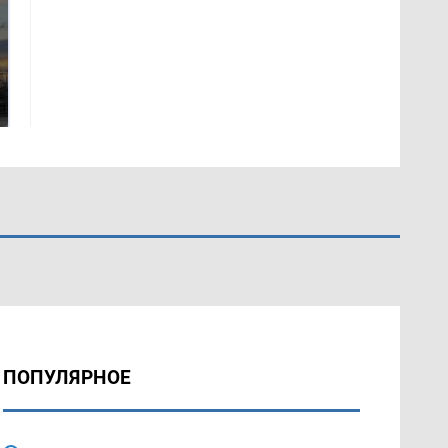
СМИ: В Химках на
полицейскую
В магазинах России
машину напали и
ажиотаж из-за этого
подожгли.
продукта: что купить?
ПОПУЛЯРНОЕ