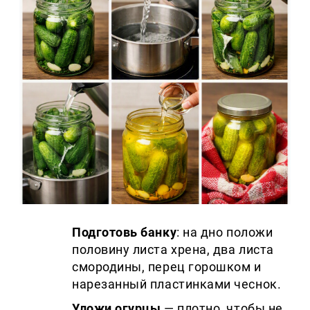
Подготовь банку
: на дно положи
половину листа хрена, два листа
смородины, перец горошком и
нарезанный пластинками чеснок.
Уложи огурцы
— плотно, чтобы не