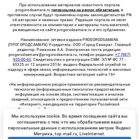
При использовании материалов новостного портала
progorodsamara.ru
гиперссылка на ресурс обязательна,
в
противном случае будут применены нормы законодательства РФ
об авторских и смежных правах. Редакция портала не несет
ответственности за комментарии и материалы пользователей,
размещенные на сайте progorodsamara.ru и его субдоменах.
Наименование: сетевое издание PROGORODSAMARA
(ПРОГОРОДСАМАРА) Учредитель: ООО «Город Самара». Главный
редактор: Романова А.А. Электронная почта редакции:
progorodsamara@progorodsamara.ru, телефон редакции:
+7 (987)
905-00-63
. Свидетельство о регистрации СМИ: ЭЛ № ФС 77 -
65325 от 12 апреля 2016г. выдано Федеральной службой по
надзору в сфере связи, информационных технологий и массовых
коммуникаций. Возрастная категория сайта 16+
«На информационном ресурсе применяются рекомендательные
технологии (информационные технологии предоставления
информации на основе сбора, систематизации и анализа
сведений, относящихся к предпочтениям пользователей сети
«Интернет», находящихся на территории Российской
Федерации)». Правила применения рекомендательных
технологий в виджетах рекламно-обменной сети
«СМИ2» (PDF)
Мы используем cookie. Во время посещения сайта вы
соглашаетесь с тем, что мы обрабатываем ваши
персональные данные с использованием метрик Яндекс
Метрика, top.mail.ru, LiveInternet.
© 2026 «ProGorodSamara» | Все права защищены