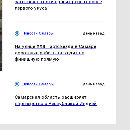
заготовка: гости просят рецепт после
первого укуса
Новости Самары
день назад
На улице XXII Партсъезда в Самаре
дорожные работы выходят на
В ОАЭ произошло
Все новости по
финишную прямую
жестокое убийство
падению вертолета на
криптомиллионера
Кавказе: читать здесь
Новости Самары
день назад
Самарская область расширяет
партнерство с Республикой Индией