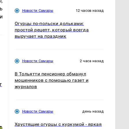
,
ь
Новости Самары
12 часов назад
и
Огурцы по‑польски дольками:
простой рецепт, который всегда
выручает на праздник
Новости Самары
2 часа назад
В Тольятти пенсионер обманул
мошенников с помощью газет и
т
журналов
Новости Самары
день назад
Хрустящие огурцы с куркумой - яркая