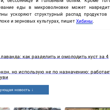
и, бессоннице и головным болям. Кроме того
ревание еды в микроволновке может навредит
лны ускоряют структурный распад продуктов 
оке и зерновых культурах, пишет
Хибины
.
лаванда: как разделить и омолодить куст за 4
окон, но использую не по назначению: работае
буви
ующая новость ↓