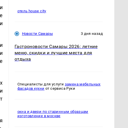
и
отель house city
е
и
Новости Самары
3 дня назад
и
Гастроновости Самары 2026: летние
и
меню, скидки и лучшие места для
отдыха
е
х
Специалисты для услуги
замена мебельных
фасадов кухни
от сервиса Руки
и
т
окна и двери по старинным образцам
изготовление в москве
я