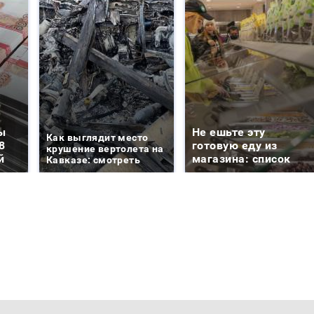
ы
Не ешьте эту
Как выглядит место
8
готовую еду из
крушение вертолета на
й
магазина: список
Кавказе: смотреть