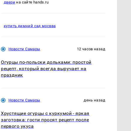
двери
на сайте hands.ru
купить димний сад мосвва
Новости Самары
12 часов назад
Огурцы по‑польски дольками: простой
рецепт, который всегда выручает на
праздник
Новости Самары
день назад
Хрустящие огурцы с куркумой - яркая
заготовка: гости просят рецепт после
первого укуса