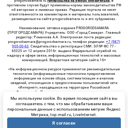
progorodsamara.ru
гиперссылка на ресурс обязательна,
в
противном случае будут применены нормы законодательства РФ
об авторских и смежных правах. Редакция портала не несет
ответственности за комментарии и материалы пользователей,
размещенные на сайте progorodsamara.ru и его субдоменах.
Наименование: сетевое издание PROGORODSAMARA
(ПРОГОРОДСАМАРА) Учредитель: ООО «Город Самара». Главный
редактор: Романова А.А. Электронная почта редакции:
progorodsamara@progorodsamara.ru, телефон редакции:
+7 (987)
905-00-63
. Свидетельство о регистрации СМИ: ЭЛ № ФС 77 -
65325 от 12 апреля 2016г. выдано Федеральной службой по
надзору в сфере связи, информационных технологий и массовых
коммуникаций. Возрастная категория сайта 16+
«На информационном ресурсе применяются рекомендательные
технологии (информационные технологии предоставления
информации на основе сбора, систематизации и анализа
сведений, относящихся к предпочтениям пользователей сети
«Интернет», находящихся на территории Российской
Федерации)». Правила применения рекомендательных
технологий в виджетах рекламно-обменной сети
«СМИ2» (PDF)
Мы используем cookie. Во время посещения сайта вы
соглашаетесь с тем, что мы обрабатываем ваши
персональные данные с использованием метрик Яндекс
Метрика, top.mail.ru, LiveInternet.
© 2026 «ProGorodSamara» | Все права защищены
Я согласен
Возрастная категория сайта 16+