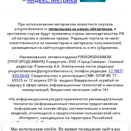
При использовании материалов новостного портала
progorodsamara.ru
гиперссылка на ресурс обязательна,
в
противном случае будут применены нормы законодательства РФ
об авторских и смежных правах. Редакция портала не несет
ответственности за комментарии и материалы пользователей,
размещенные на сайте progorodsamara.ru и его субдоменах.
Наименование: сетевое издание PROGORODSAMARA
(ПРОГОРОДСАМАРА) Учредитель: ООО «Город Самара». Главный
редактор: Романова А.А. Электронная почта редакции:
progorodsamara@progorodsamara.ru, телефон редакции:
+7 (987)
905-00-63
. Свидетельство о регистрации СМИ: ЭЛ № ФС 77 -
65325 от 12 апреля 2016г. выдано Федеральной службой по
надзору в сфере связи, информационных технологий и массовых
коммуникаций. Возрастная категория сайта 16+
«На информационном ресурсе применяются рекомендательные
технологии (информационные технологии предоставления
информации на основе сбора, систематизации и анализа
сведений, относящихся к предпочтениям пользователей сети
«Интернет», находящихся на территории Российской
Федерации)». Правила применения рекомендательных
технологий в виджетах рекламно-обменной сети
«СМИ2» (PDF)
Мы используем cookie. Во время посещения сайта вы