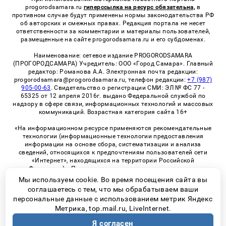
progorodsamara.ru
гиперссылка на ресурс обязательна,
в
противном случае будут применены нормы законодательства РФ
об авторских и смежных правах. Редакция портала не несет
ответственности за комментарии и материалы пользователей,
размещенные на сайте progorodsamara.ru и его субдоменах.
Наименование: сетевое издание PROGORODSAMARA
(ПРОГОРОДСАМАРА) Учредитель: ООО «Город Самара». Главный
редактор: Романова А.А. Электронная почта редакции:
progorodsamara@progorodsamara.ru, телефон редакции:
+7 (987)
905-00-63
. Свидетельство о регистрации СМИ: ЭЛ № ФС 77 -
65325 от 12 апреля 2016г. выдано Федеральной службой по
надзору в сфере связи, информационных технологий и массовых
коммуникаций. Возрастная категория сайта 16+
«На информационном ресурсе применяются рекомендательные
технологии (информационные технологии предоставления
информации на основе сбора, систематизации и анализа
сведений, относящихся к предпочтениям пользователей сети
«Интернет», находящихся на территории Российской
Федерации)». Правила применения рекомендательных
технологий в виджетах рекламно-обменной сети
«СМИ2» (PDF)
Мы используем cookie. Во время посещения сайта вы
соглашаетесь с тем, что мы обрабатываем ваши
персональные данные с использованием метрик Яндекс
Метрика, top.mail.ru, LiveInternet.
© 2026 «ProGorodSamara» | Все права защищены
Я согласен
Возрастная категория сайта 16+