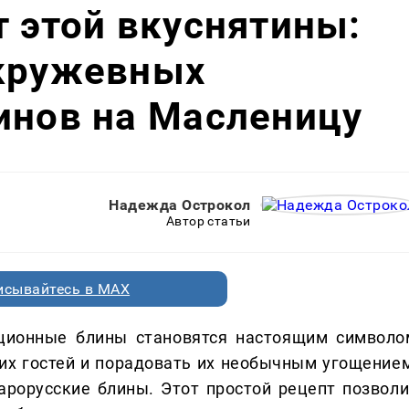
т этой вкуснятины:
 кружевных
инов на Масленицу
Надежда Острокол
Автор статьи
исывайтесь в MAX
иционные блины становятся настоящим символо
оих гостей и порадовать их необычным угощением
арорусские блины. Этот простой рецепт позволи