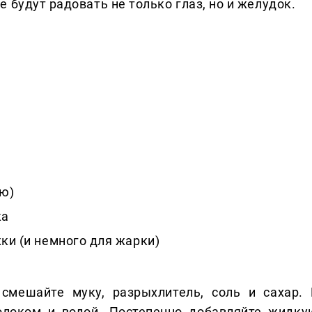
 будут радовать не только глаз, но и желудок.
ию)
ка
жки (и немного для жарки)
 смешайте муку, разрыхлитель, соль и сахар. 
олоком и водой. Постепенно добавляйте жидку