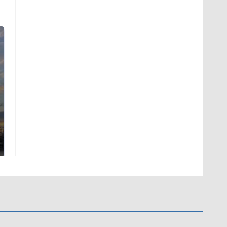
СМИ: В Химках на
полицейскую
В магазинах России
машину напали и
ажиотаж из-за этого
подожгли.
продукта: что купить?