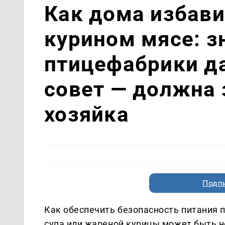
Как дома избави
курином мясе: 
птицефабрики да
совет — должна 
хозяйка
Подп
Как обеспечить безопасность питания
супа или жареной курицы может быть н