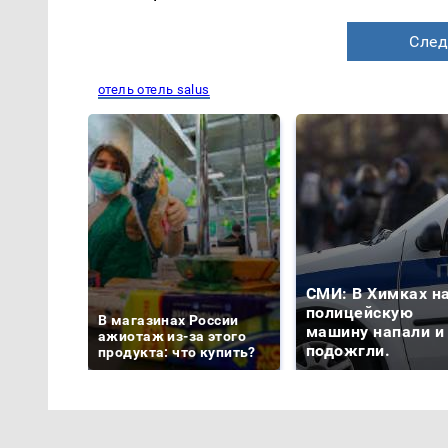
След
отель отель salus
СМИ: В Химках н
полицейскую
В магазинах России
машину напали и
ажиотаж из-за этого
подожгли.
продукта: что купить?