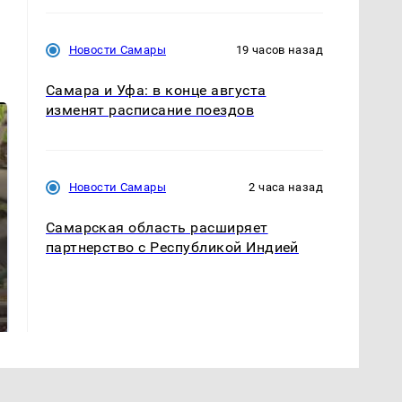
Новости Самары
19 часов назад
Самара и Уфа: в конце августа
изменят расписание поездов
Новости Самары
2 часа назад
Самарская область расширяет
партнерство с Республикой Индией
В ОАЭ произошло
Все новости по
жестокое убийство
падению вертолета на
криптомиллионера
Кавказе: читать здесь