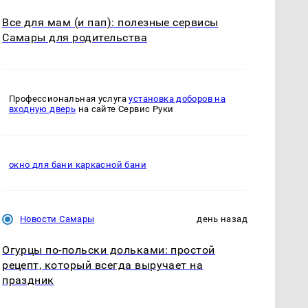
Все для мам (и пап): полезные сервисы
Самары для родительства
Профессиональная услуга
установка доборов на
входную дверь
на сайте Сервис Руки
окно для бани каркасной бани
Новости Самары
день назад
Огурцы по‑польски дольками: простой
рецепт, который всегда выручает на
праздник