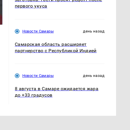
первого укуса
Такую зиму в России
На Урале из казны
никто не ждал: как
были украдены 18
так?!
миллионов рублей
Новости Самары
день назад
Самарская область расширяет
партнерство с Республикой Индией
Новости Самары
день назад
8 августа в Самаре ожидается жара
до +33 градусов