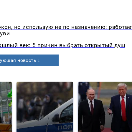
окон, но использую не по назначению: работае
буви
рошлый век: 5 причин выбрать открытый душ
ующая новость ↓