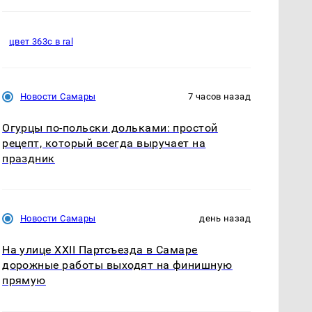
цвет 363с в ral
Новости Самары
7 часов назад
Огурцы по‑польски дольками: простой
рецепт, который всегда выручает на
праздник
Новости Самары
день назад
На улице XXII Партсъезда в Самаре
дорожные работы выходят на финишную
прямую