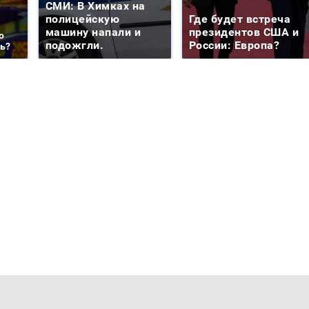
СМИ: В Химках на
полицейскую
Где будет встреча
машину напали и
президентов США и
о
подожгли.
России: Европа?
ть?