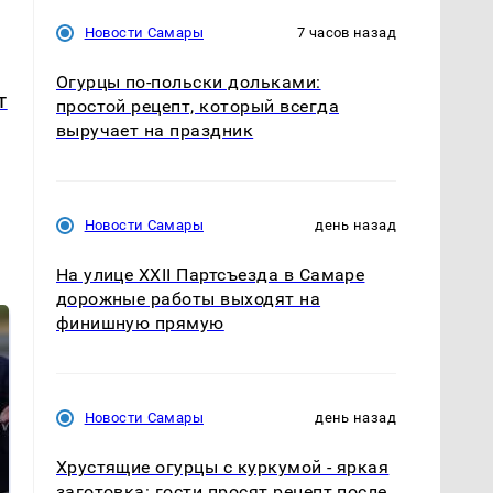
Новости Самары
7 часов назад
Огурцы по‑польски дольками:
т
простой рецепт, который всегда
выручает на праздник
Новости Самары
день назад
На улице XXII Партсъезда в Самаре
дорожные работы выходят на
финишную прямую
Новости Самары
день назад
Хрустящие огурцы с куркумой - яркая
заготовка: гости просят рецепт после