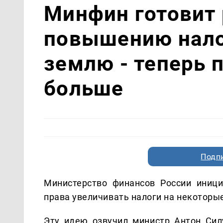
Минфин готовит 
повышению нало
землю - теперь 
больше
Подп
Министерство финансов России иниц
права увеличивать налоги на некоторы
Эту идею озвучил министр Антон Сил