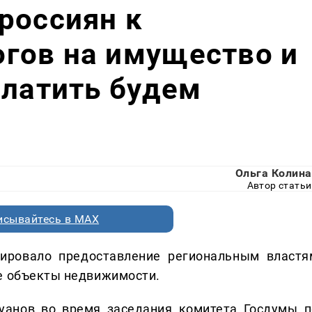
россиян к
гов на имущество и
платить будем
Ольга Колина
Автор статьи
исывайтесь в MAX
иировало предоставление региональным властя
е объекты недвижимости.
уанов во время заседания комитета Госдумы п