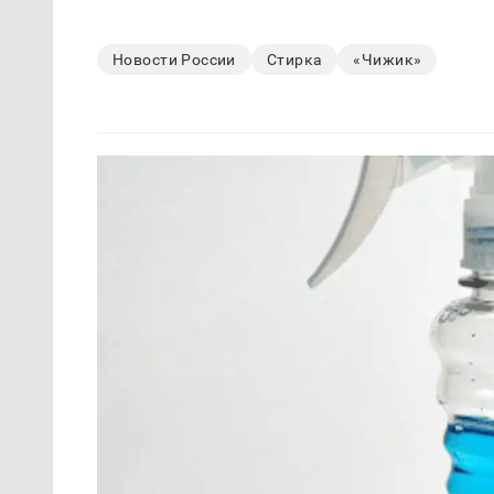
Новости России
Стирка
«Чижик»