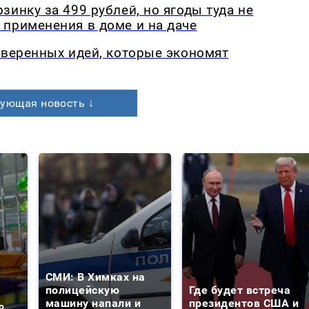
инку за 499 рублей, но ягоды туда не
применения в доме и на даче
оверенных идей, которые экономят
ующая новость ↓
СМИ: В Химках на
полицейскую
Где будет встреча
машину напали и
президентов США и
о