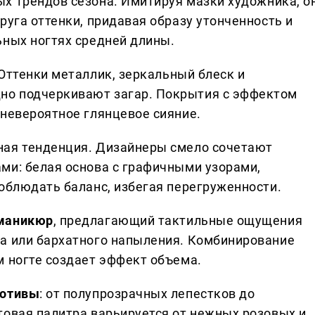
ых трендов сезона. Имитируя мазки художника, о
руга оттенки, придавая образу утонченность и
ьных ногтях средней длины.
 Оттенки металлик, зеркальный блеск и
но подчеркивают загар. Покрытия с эффектом
 невероятное глянцевое сияние.
ная тенденция. Дизайнеры смело сочетают
ми: белая основа с графичными узорами,
соблюдать баланс, избегая перегруженности.
 маникюр
, предлагающий тактильные ощущения
а или бархатного напыления. Комбинирование
м ногте создает эффект объема.
мотивы
: от полупрозрачных лепестков до
товая палитра варьируется от нежных розовых и