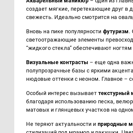
Акварельный маникюр
– один из главн
создает мягкие, перетекающие друг в д
свежесть. Идеально смотрится на овал
Вновь на пике популярности
футуризм
.
светоотражающие элементы превосход
“жидкого стекла” обеспечивают ногтям
Визуальные контрасты
– еще одна важ
полупрозрачные базы с яркими акцента
нюдовые оттенки с неоном. Главное – 
Особый интерес вызывает
текстурный
благодаря использованию песка, велюр
матовых и глянцевых участков на одно
Не теряют актуальности и
природные 
стилизаций под мрамор и ракушки. Цве