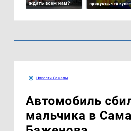
ждать всем нам?
продукта: что купи
Новости Самары
Автомобиль сби
мальчика в Сама
Баженова