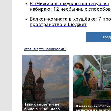
В «Чижике» покупаю плетеную корз
набираю: 12 необычных способов 
Балкон-комната в хрущёвке: 7 пр
пространство и бюджет
След
отель мартон пашковский
Таких событий не
В магазинах России
было с 1945: чего
ажиотаж из-за этог