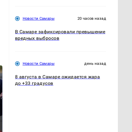
Новости Самары
20 часов назад
В Самаре зафиксировали превышение
вредных выбросов
Новости Самары
день назад
8 августа в Самаре ожидается жара
до +33 градусов
Такую зиму в России
Как выглядит место
никто не ждал: как
крушение вертолета на