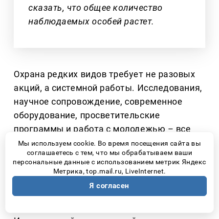
сказать, что общее количество
наблюдаемых особей растет.
Охрана редких видов требует не разовых
акций, а системной работы. Исследования,
научное сопровождение, современное
оборудование, просветительские
программы и работа с молодежью
–
все
это стало возможным благодаря
Мы используем cookie. Во время посещения сайта вы
соглашаетесь с тем, что мы обрабатываем ваши
партнерству национального парка
персональные данные с использованием метрик Яндекс
«Самарская Лука» и предприятий
Метрика, top.mail.ru, LiveInternet.
самарской производственной площадки
Я согласен
ПАО НК «Роснефть».