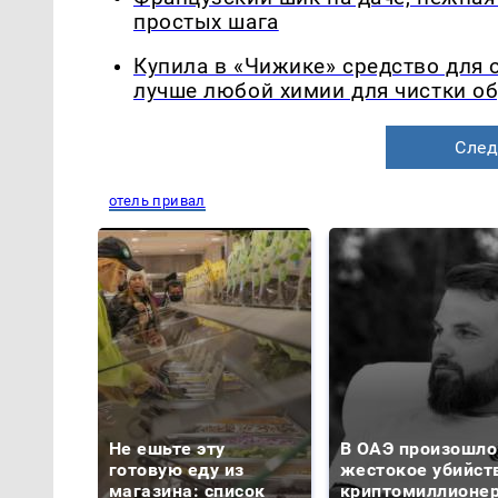
простых шага
Купила в «Чижике» средство для 
лучше любой химии для чистки о
След
отель привал
Не ешьте эту
В ОАЭ произошло
готовую еду из
жестокое убийст
магазина: список
криптомиллионе