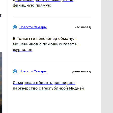
финишную прямую
т
Новости Самары
час назад
В Тольятти пенсионер обманул
мошенников с помощью газет и
журналов
Новости Самары
день назад
Самарская область расширяет
партнерство с Республикой Индией
СМИ: В Химках на
полицейскую
В магазинах России
машину напали и
ажиотаж из-за этого
подожгли.
продукта: что купить?