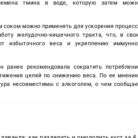
 семена тмина в воде, которую затем можн
м соком можно применять для ускорения процесс
аботу желудочно-кишечного тракта, что, в сво
 от избыточного веса и укреплению иммунно
н ранее рекомендовала сократить потреблени
тижения целей по снижению веса. По ее мнению
гура несовместимы с алкоголем, о чем сообщае
лаванда: как разделить и омолодить куст за 4