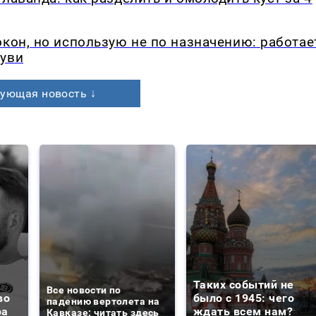
окон, но использую не по назначению: работае
буви
ующая новость ↓
Таких событий не
Все новости по
во
было с 1945: чего
падению вертолета на
ра
ждать всем нам?
Кавказе: читать здесь