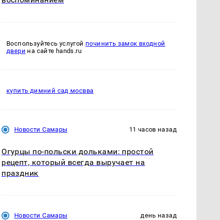
Воспользуйтесь услугой
починить замок входной
двери
на сайте hands.ru
купить димний сад мосвва
Новости Самары
11 часов назад
Огурцы по‑польски дольками: простой
рецепт, который всегда выручает на
праздник
Новости Самары
день назад