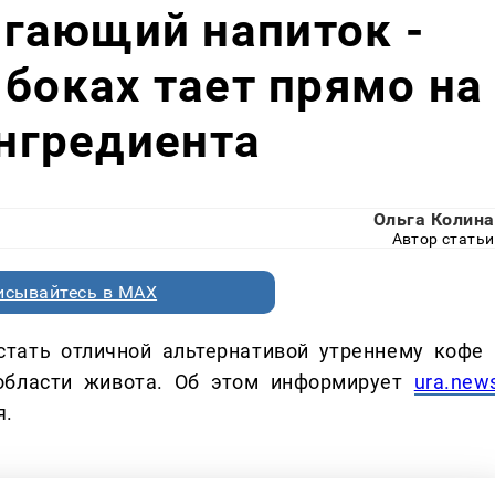
гающий напиток -
 боках тает прямо на
ингредиента
Ольга Колина
Автор статьи
исывайтесь в MAX
стать отличной альтернативой утреннему кофе 
области живота. Об этом информирует
ura.new
я.