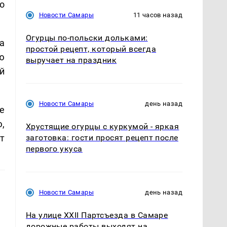
о
Новости Самары
11 часов назад
Огурцы по‑польски дольками:
а
простой рецепт, который всегда
ю
выручает на праздник
й
Новости Самары
день назад
е
,
Хрустящие огурцы с куркумой - яркая
т
заготовка: гости просят рецепт после
первого укуса
Новости Самары
день назад
На улице XXII Партсъезда в Самаре
дорожные работы выходят на