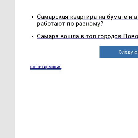
Самарская квартира на бумаге и 
работают по-разному?
Самара вошла в топ городов Пово
Следую
отель гармония