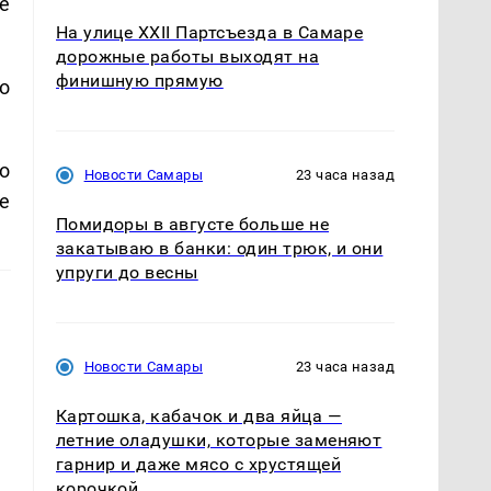
е
На улице XXII Партсъезда в Самаре
дорожные работы выходят на
финишную прямую
о
о
Новости Самары
23 часа назад
е
Помидоры в августе больше не
закатываю в банки: один трюк, и они
упруги до весны
Новости Самары
23 часа назад
Картошка, кабачок и два яйца —
летние оладушки, которые заменяют
гарнир и даже мясо с хрустящей
корочкой