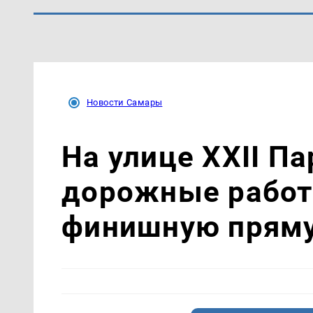
Новости Самары
На улице XXII П
дорожные работ
финишную прям