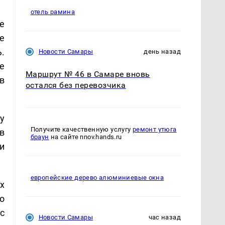
отель рамина
е
е
.
Новости Самары
день назад
е
Маршрут № 46 в Самаре вновь
в
остался без перевозчика
у
Получите качественную услугу
ремонт утюга
в
браун
на сайте nnov.hands.ru
и
европейские дерево алюминиевые окна
х
о
с
Новости Самары
час назад