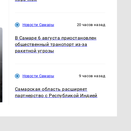
Новости Самары
20 часов назад
В Самаре 6 августа приостановлен
общественный транспорт из-за
ракетной угрозы
Новости Самары
9 часов назад
Таких событий не
В магазинах России
Самарская область расширяет
было с 1945: чего
ажиотаж из-за этого
партнерство с Республикой Индией
ждать всем нам?
продукта: что купить?