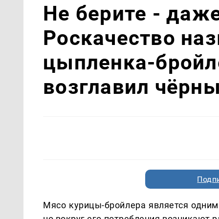
Не берите - даже
Роскачество наз
цыпленка-бройл
возглавил чёрны
Подп
Мясо курицы-бройлера является одним 
но вокруг его потребления возникают р