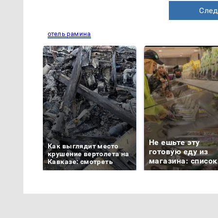
След
отель рамина
Не ешьте эту
Как выглядит место
готовую еду из
крушение вертолета на
магазина: список
Кавказе: смотреть