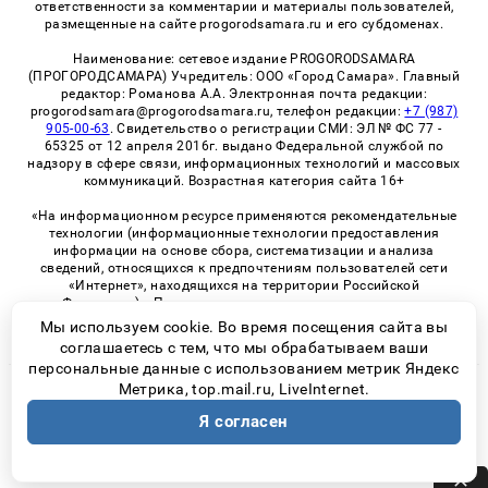
ответственности за комментарии и материалы пользователей,
размещенные на сайте progorodsamara.ru и его субдоменах.
Наименование: сетевое издание PROGORODSAMARA
(ПРОГОРОДСАМАРА) Учредитель: ООО «Город Самара». Главный
редактор: Романова А.А. Электронная почта редакции:
progorodsamara@progorodsamara.ru, телефон редакции:
+7 (987)
905-00-63
. Свидетельство о регистрации СМИ: ЭЛ № ФС 77 -
65325 от 12 апреля 2016г. выдано Федеральной службой по
надзору в сфере связи, информационных технологий и массовых
коммуникаций. Возрастная категория сайта 16+
«На информационном ресурсе применяются рекомендательные
технологии (информационные технологии предоставления
информации на основе сбора, систематизации и анализа
сведений, относящихся к предпочтениям пользователей сети
«Интернет», находящихся на территории Российской
Федерации)». Правила применения рекомендательных
технологий в виджетах рекламно-обменной сети
«СМИ2» (PDF)
Мы используем cookie. Во время посещения сайта вы
соглашаетесь с тем, что мы обрабатываем ваши
персональные данные с использованием метрик Яндекс
Метрика, top.mail.ru, LiveInternet.
© 2026 «ProGorodSamara» | Все права защищены
Я согласен
Возрастная категория сайта 16+
Политика конфиденциальности