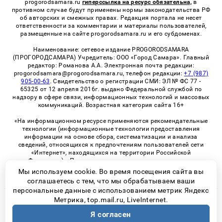
progorodsamara.ru
гиперссылка на ресурс обязательна,
в
противном случае будут применены нормы законодательства РФ
об авторских и смежных правах. Редакция портала не несет
ответственности за комментарии и материалы пользователей,
размещенные на сайте progorodsamara.ru и его субдоменах.
Наименование: сетевое издание PROGORODSAMARA
(ПРОГОРОДСАМАРА) Учредитель: ООО «Город Самара». Главный
редактор: Романова А.А. Электронная почта редакции:
progorodsamara@progorodsamara.ru, телефон редакции:
+7 (987)
905-00-63
. Свидетельство о регистрации СМИ: ЭЛ № ФС 77 -
65325 от 12 апреля 2016г. выдано Федеральной службой по
надзору в сфере связи, информационных технологий и массовых
коммуникаций. Возрастная категория сайта 16+
«На информационном ресурсе применяются рекомендательные
технологии (информационные технологии предоставления
информации на основе сбора, систематизации и анализа
сведений, относящихся к предпочтениям пользователей сети
«Интернет», находящихся на территории Российской
Федерации)». Правила применения рекомендательных
технологий в виджетах рекламно-обменной сети
«СМИ2» (PDF)
Мы используем cookie. Во время посещения сайта вы
соглашаетесь с тем, что мы обрабатываем ваши
персональные данные с использованием метрик Яндекс
Метрика, top.mail.ru, LiveInternet.
© 2026 «ProGorodSamara» | Все права защищены
Я согласен
Возрастная категория сайта 16+