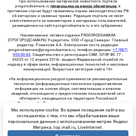
При использовании материалов новостного портала
progorodsamara.ru
гиперссылка на ресурс обязательна,
в
противном случае будут применены нормы законодательства РФ
об авторских и смежных правах. Редакция портала не несет
ответственности за комментарии и материалы пользователей,
размещенные на сайте progorodsamara.ru и его субдоменах.
Наименование: сетевое издание PROGORODSAMARA
(ПРОГОРОДСАМАРА) Учредитель: ООО «Город Самара». Главный
редактор: Романова А.А. Электронная почта редакции:
progorodsamara@progorodsamara.ru, телефон редакции:
+7 (987)
905-00-63
. Свидетельство о регистрации СМИ: ЭЛ № ФС 77 -
65325 от 12 апреля 2016г. выдано Федеральной службой по
надзору в сфере связи, информационных технологий и массовых
коммуникаций. Возрастная категория сайта 16+
«На информационном ресурсе применяются рекомендательные
технологии (информационные технологии предоставления
информации на основе сбора, систематизации и анализа
сведений, относящихся к предпочтениям пользователей сети
«Интернет», находящихся на территории Российской
Федерации)». Правила применения рекомендательных
технологий в виджетах рекламно-обменной сети
«СМИ2» (PDF)
Мы используем cookie. Во время посещения сайта вы
соглашаетесь с тем, что мы обрабатываем ваши
персональные данные с использованием метрик Яндекс
Метрика, top.mail.ru, LiveInternet.
© 2026 «ProGorodSamara» | Все права защищены