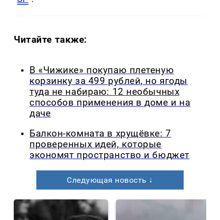
Читайте также:
В «Чижике» покупаю плетеную
корзинку за 499 рублей, но ягоды
туда не набираю: 12 необычных
способов применения в доме и на
даче
Балкон-комната в хрущёвке: 7
проверенных идей, которые
экономят пространство и бюджет
Следующая новость ↓