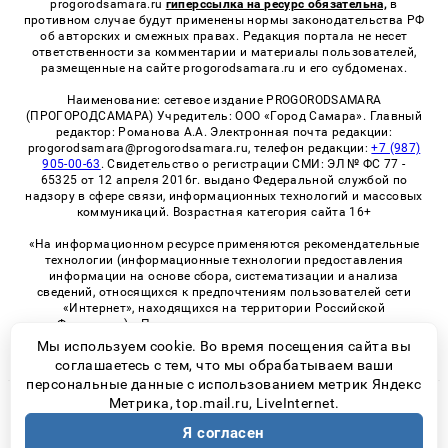
progorodsamara.ru
гиперссылка на ресурс обязательна,
в
противном случае будут применены нормы законодательства РФ
об авторских и смежных правах. Редакция портала не несет
ответственности за комментарии и материалы пользователей,
размещенные на сайте progorodsamara.ru и его субдоменах.
Наименование: сетевое издание PROGORODSAMARA
(ПРОГОРОДСАМАРА) Учредитель: ООО «Город Самара». Главный
редактор: Романова А.А. Электронная почта редакции:
progorodsamara@progorodsamara.ru, телефон редакции:
+7 (987)
905-00-63
. Свидетельство о регистрации СМИ: ЭЛ № ФС 77 -
65325 от 12 апреля 2016г. выдано Федеральной службой по
надзору в сфере связи, информационных технологий и массовых
коммуникаций. Возрастная категория сайта 16+
«На информационном ресурсе применяются рекомендательные
технологии (информационные технологии предоставления
информации на основе сбора, систематизации и анализа
сведений, относящихся к предпочтениям пользователей сети
«Интернет», находящихся на территории Российской
Федерации)». Правила применения рекомендательных
технологий в виджетах рекламно-обменной сети
«СМИ2» (PDF)
Мы используем cookie. Во время посещения сайта вы
соглашаетесь с тем, что мы обрабатываем ваши
персональные данные с использованием метрик Яндекс
Метрика, top.mail.ru, LiveInternet.
© 2026 «ProGorodSamara» | Все права защищены
Я согласен
Возрастная категория сайта 16+