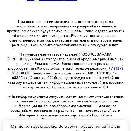
При использовании материалов новостного портала
progorodsamara.ru
гиперссылка на ресурс обязательна,
в
противном случае будут применены нормы законодательства РФ
об авторских и смежных правах. Редакция портала не несет
ответственности за комментарии и материалы пользователей,
размещенные на сайте progorodsamara.ru и его субдоменах.
Наименование: сетевое издание PROGORODSAMARA
(ПРОГОРОДСАМАРА) Учредитель: ООО «Город Самара». Главный
редактор: Романова А.А. Электронная почта редакции:
progorodsamara@progorodsamara.ru, телефон редакции:
+7 (987)
905-00-63
. Свидетельство о регистрации СМИ: ЭЛ № ФС 77 -
65325 от 12 апреля 2016г. выдано Федеральной службой по
надзору в сфере связи, информационных технологий и массовых
коммуникаций. Возрастная категория сайта 16+
«На информационном ресурсе применяются рекомендательные
технологии (информационные технологии предоставления
информации на основе сбора, систематизации и анализа
сведений, относящихся к предпочтениям пользователей сети
«Интернет», находящихся на территории Российской
Федерации)». Правила применения рекомендательных
технологий в виджетах рекламно-обменной сети
«СМИ2» (PDF)
Мы используем cookie. Во время посещения сайта вы