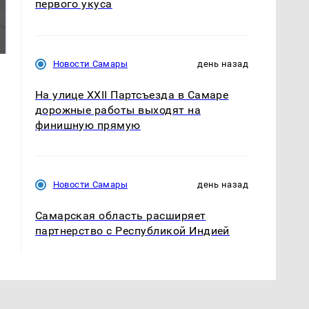
СМИ: В Химках на
первого укуса
полицейскую
В магазинах России
машину напали и
ажиотаж из-за этого
подожгли.
продукта: что купить?
Новости Самары
день назад
На улице XXII Партсъезда в Самаре
дорожные работы выходят на
финишную прямую
Новости Самары
день назад
Самарская область расширяет
партнерство с Республикой Индией