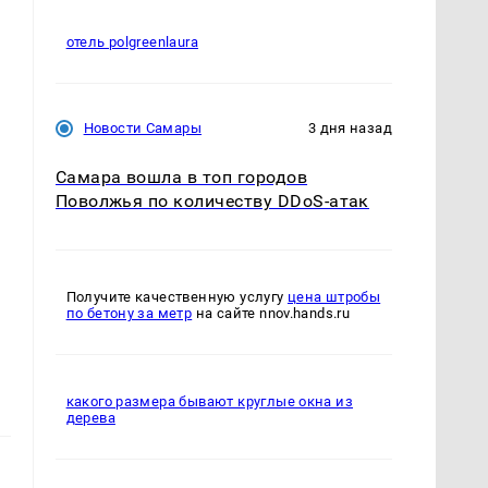
отель polgreenlaura
Новости Самары
3 дня назад
ь
Самара вошла в топ городов
Поволжья по количеству DDoS-атак
Получите качественную услугу
цена штробы
по бетону за метр
на сайте nnov.hands.ru
какого размера бывают круглые окна из
дерева