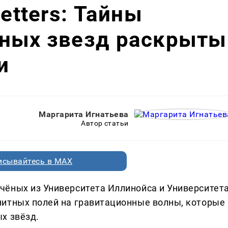
Letters: Тайны
нных звезд раскрыты
и
Маргарита Игнатьева
Автор статьи
исывайтесь в MAX
чёных из Университета Иллинойса и Университет
нитных полей на гравитационные волны, которые
х звёзд.