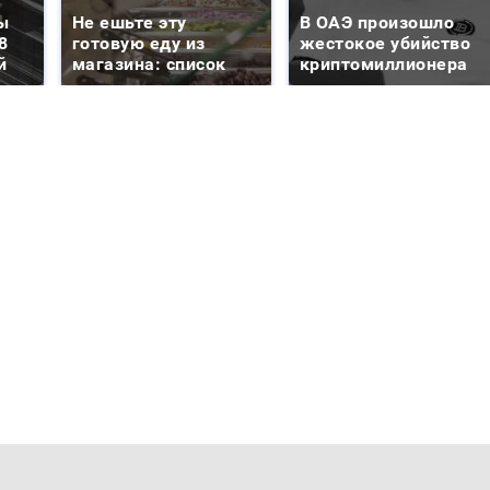
ы
Не ешьте эту
В ОАЭ произошло
8
готовую еду из
жестокое убийство
й
магазина: список
криптомиллионера