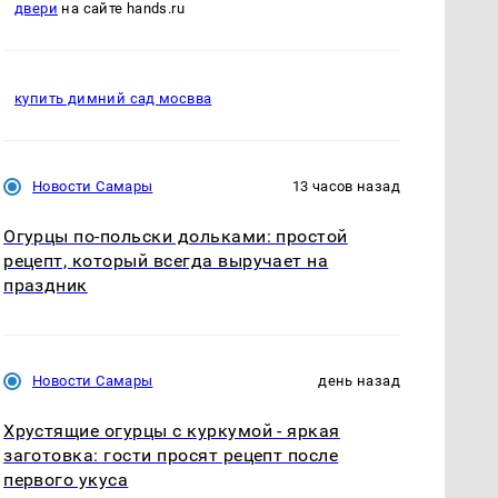
двери
на сайте hands.ru
купить димний сад мосвва
Новости Самары
13 часов назад
Огурцы по‑польски дольками: простой
рецепт, который всегда выручает на
праздник
Новости Самары
день назад
Хрустящие огурцы с куркумой - яркая
заготовка: гости просят рецепт после
первого укуса