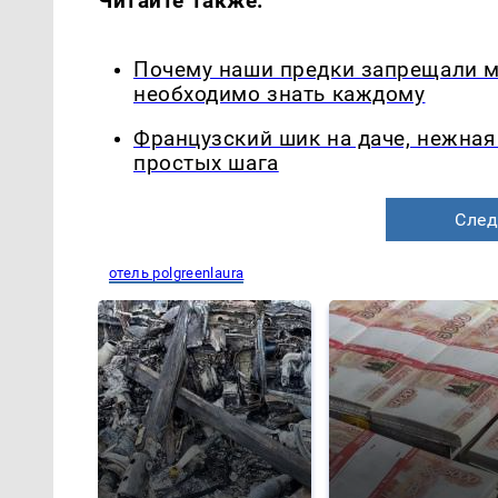
Читайте также:
Почему наши предки запрещали мы
необходимо знать каждому
Французский шик на даче, нежная 
простых шага
След
отель polgreenlaura