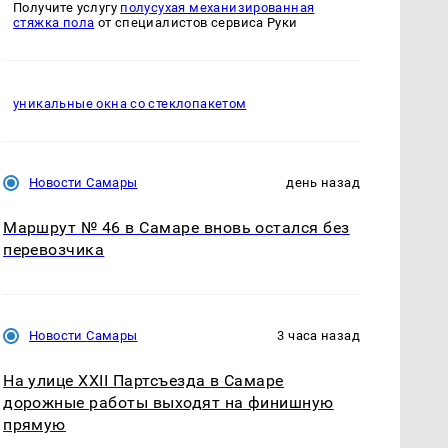
Получите услугу
полусухая механизированная
стяжка пола
от специалистов сервиса Руки
уникальные окна со стеклопакетом
Новости Самары
день назад
Маршрут № 46 в Самаре вновь остался без
перевозчика
Новости Самары
3 часа назад
На улице XXII Партсъезда в Самаре
дорожные работы выходят на финишную
прямую