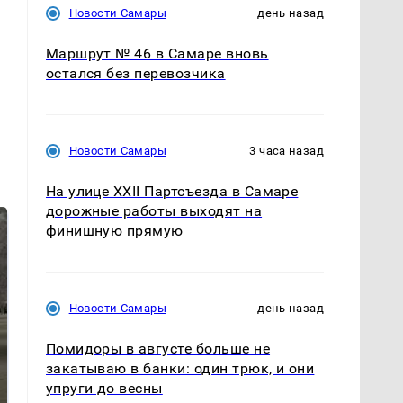
Новости Самары
день назад
Маршрут № 46 в Самаре вновь
остался без перевозчика
Новости Самары
3 часа назад
На улице XXII Партсъезда в Самаре
дорожные работы выходят на
финишную прямую
Новости Самары
день назад
Помидоры в августе больше не
закатываю в банки: один трюк, и они
На Урале из казны
упруги до весны
Как выглядит место
были украдены 18