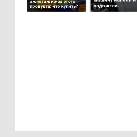
ажиотаж из-за этого
подожгли.
продукта: что купить?