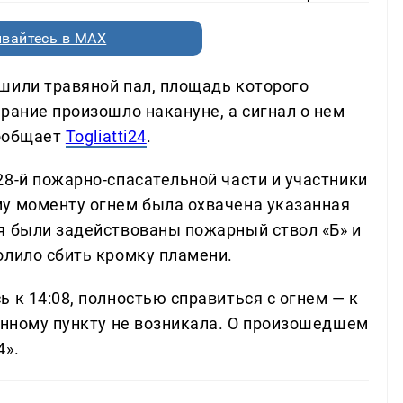
вайтесь в MAX
шили травяной пал, площадь которого
рание произошло накануне, а сигнал о нем
сообщает
Togliatti24
.
28-й пожарно-спасательной части и участники
у моменту огнем была охвачена указанная
я были задействованы пожарный ствол «Б» и
олило сбить кромку пламени.
 к 14:08, полностью справиться с огнем — к
ленному пункту не возникала. О произошедшем
4».