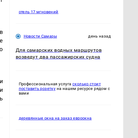
отель 17 мгновений
в
Новости Самары
день назад
е
ю
Для самарских водных маршрутов
возведут два пассажирских судна
и
Профессиональная услуга
сколько стоит
поставить розетку
на нашем ресурсе рядом с
и
вами
ь
деревянные окна на заказ евроокна