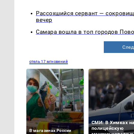
Рассохшийся сервант — сокровищ
вечер
Самара вошла в топ городов Пово
След
отель 17 мгновений
СМИ: В Химках н
полицейскую
В магазинах России
машину напали и