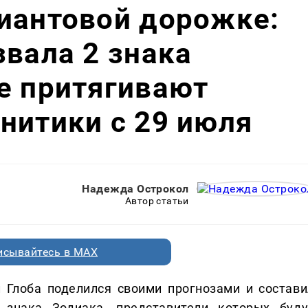
иантовой дорожке:
звала 2 знака
е притягивают
нитики с 29 июля
Надежда Острокол
Автор статьи
исывайтесь в MAX
 Глоба поделился своими прогнозами и состави
знака Зодиака, представители которых буду