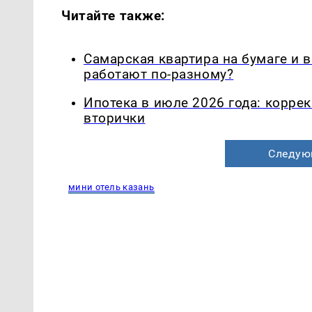
Читайте также:
Самарская квартира на бумаге и 
работают по-разному?
Ипотека в июле 2026 года: корре
вторички
Следую
мини отель казань