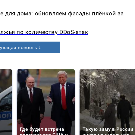
е для дома: обновляем фасады плёнкой за
лжья по количеству DDoS-атак
ующая новость ↓
а
Где будет встреча
Такую зиму в России
президентов США и
никто не ждал: как