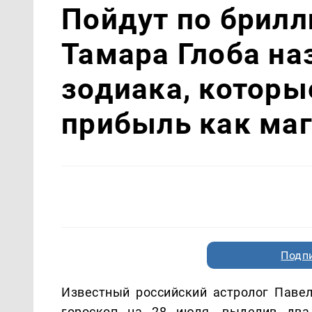
Пойдут по брилл
Тамара Глоба на
зодиака, которы
прибыль как маг
Подп
Известный российский астролог Павел
гороскоп на 28 июля, выделив два 