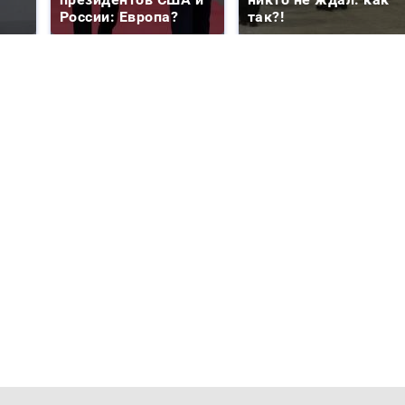
России: Европа?
так?!