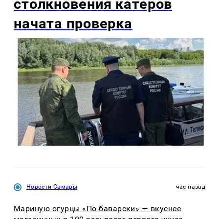
столкновения катеров
начата проверка
Новости Самары
час назад
Мариную огурцы «По-баварски» — вкуснее