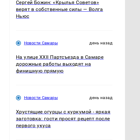
Сергей Божин: «Крылья Советов»
верят в собственные силы — Волга
Ньюс
Новости Самары
день назад
На улице XXII Партсъезда в Самаре
дорожные работы выходят на
финишную прямую
Новости Самары
день назад
Хрустящие огурцы с куркумой - яркая
заготовка: гости просят рецепт после
первого укуса