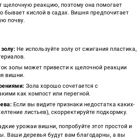
т щелочную реакцию, поэтому она помогает
то бывает кислой в садах. Вишня предпочитает
ую почву.
 золу:
Не используйте золу от сжигания пластика,
териалов.
ок золы может привести к щелочной реакции
ля вишни.
брениями:
Зола хорошо сочетается с
акими как компост или перегной.
ева:
Если вы видите признаки недостатка каких-
елтение листьев), скорректируйте подкормку.
адкие урожаи вишни, попробуйте этот простой и
ы. Ваши деревья будут вам благодарны, а вы