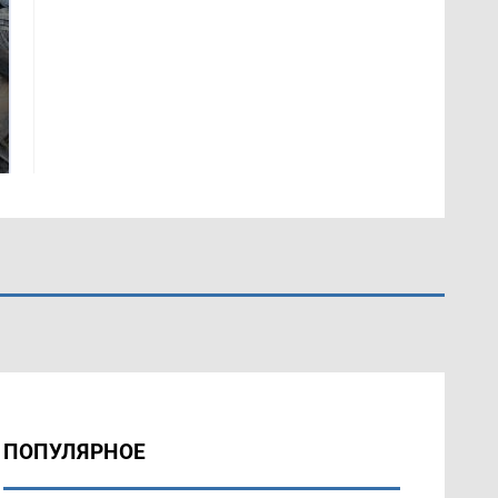
Не ешьте эту
В ОАЭ произошло
готовую еду из
жестокое убийство
магазина: список
криптомиллионера
ПОПУЛЯРНОЕ