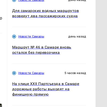
Для самарских водных маршрутов
возведут два пассажирских судна
о
Новости Самары
день назад
Маршрут № 46 в Самаре вновь
остался без перевозчика
Новости Самары
5 часов назад
На улице XXII Партсъезда в Самаре
дорожные работы выходят на
финишную прямую