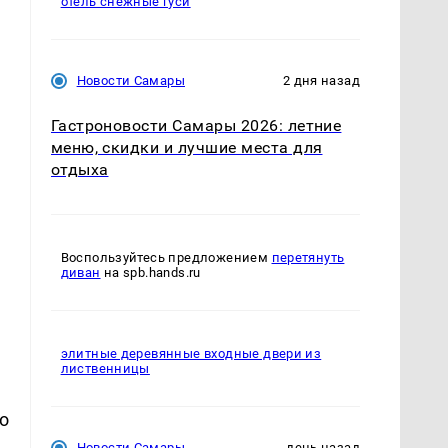
отель снежные гуси
Новости Самары
2 дня назад
Гастроновости Самары 2026: летние
меню, скидки и лучшие места для
отдыха
Воспользуйтесь предложением
перетянуть
диван
на spb.hands.ru
элитные деревянные входные двери из
лиственницы
о
Новости Самары
день назад