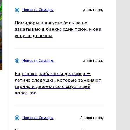
Новости Самары
день назад
Помидоры в августе больше не
закатываю в банки: один трюк, и они
упруги до весны
СМИ: В Химках на
полицейскую
Где будет встреча
машину напали и
президентов США и
Новости Самары
день назад
подожгли.
России: Европа?
Картошка, кабачок и два яйца —
летние оладушки, которые заменяют
гарнир и даже мясо с хрустящей
корочкой
Новости Самары
3 часа назад