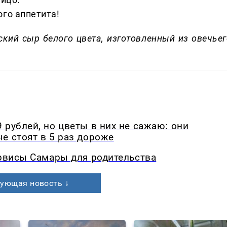
ого аппетита!
ский сыр белого цвета, изготовленный из овечьег
 рублей, но цветы в них не сажаю: они
е стоят в 5 раз дороже
ервисы Самары для родительства
ующая новость ↓