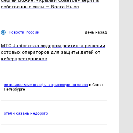
Сергей Божин: «Крылья Советов» верят в
собственные силы — Волга Ньюс
Новости России
день назад
МТС Junior стал лидером рейтинга решений
сотовых операторов для защиты детей от
киберпреступников
встраиваемые шкафы в прихожую на заказ
в Санкт-
Петербурге
отели казань недорого