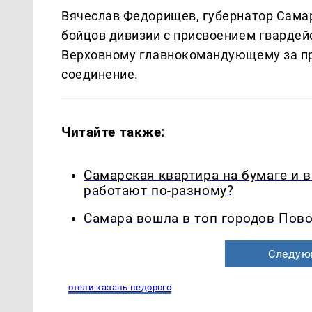
Вячеслав Федорищев, губернатор Самар
бойцов дивизии с присвоением гвардей
Верховному главнокомандующему за пр
соединение.
Читайте также:
Самарская квартира на бумаге и 
работают по-разному?
Самара вошла в топ городов Пово
Следую
отели казань недорого