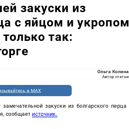
ей закуски из
ца с яйцом и укропо
 только так:
торге
Ольга Колина
Автор статьи
исывайтесь в MAX
замечательной закуски из болгарского перца 
ся, сообщает
источник.