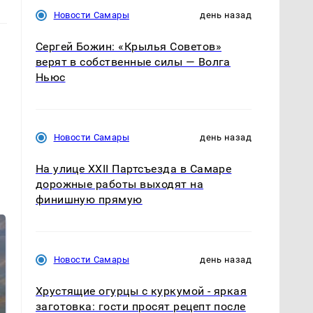
Новости Самары
день назад
Сергей Божин: «Крылья Советов»
верят в собственные силы — Волга
Ньюс
Новости Самары
день назад
На улице XXII Партсъезда в Самаре
дорожные работы выходят на
финишную прямую
Новости Самары
день назад
Хрустящие огурцы с куркумой - яркая
заготовка: гости просят рецепт после