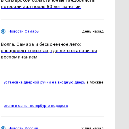
В Самарской области юные гандболисты
потеряли зал после 50 лет занятий
Новости Самары
день назад
Волга, Самара и бесконечное лето:
спецпроект о местах, где лето становится
воспоминанием
установка дверной ручки на входную дверь
в Москве
отель в санкт петербурге недорого
Новости России
2 дня назад