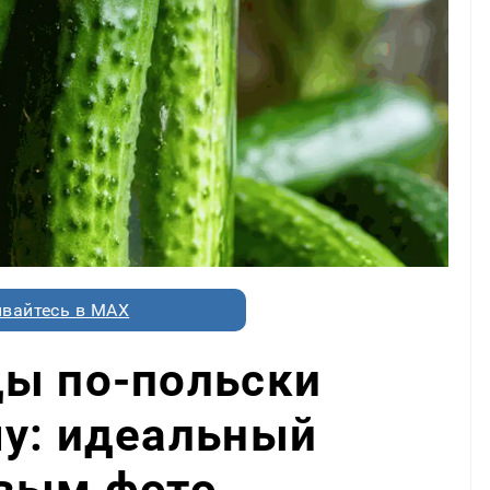
вайтесь в MAX
цы по-польски
му: идеальный
овым фото