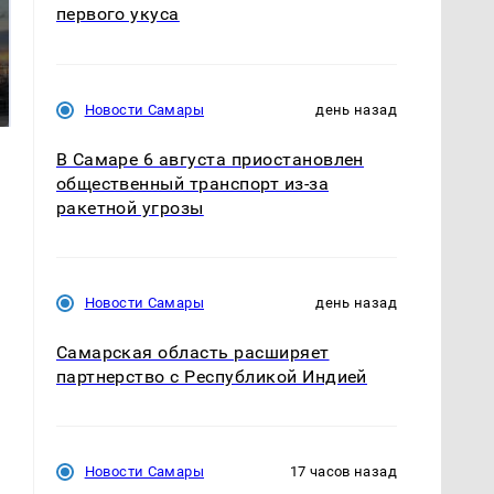
первого укуса
СМИ: В Химках на
полицейскую
В магазинах России
машину напали и
ажиотаж из-за этого
подожгли.
продукта: что купить?
Новости Самары
день назад
В Самаре 6 августа приостановлен
общественный транспорт из-за
ракетной угрозы
Новости Самары
день назад
Самарская область расширяет
партнерство с Республикой Индией
Новости Самары
17 часов назад