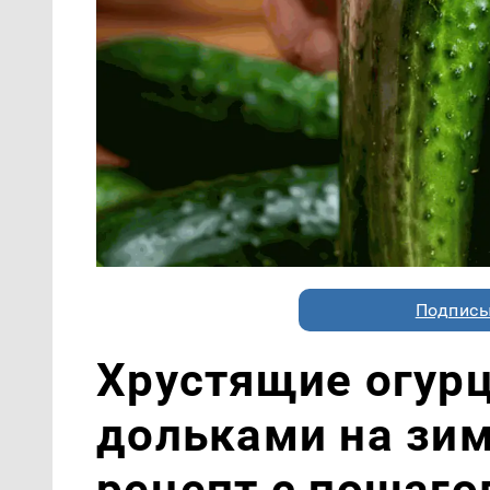
Подписы
Хрустящие огур
дольками на зи
рецепт с пошаг