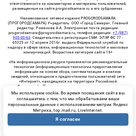
ответственности за комментарии и материалы пользователей,
размещенные на сайте progorodsamara.ru и его субдоменах.
Наименование: сетевое издание PROGORODSAMARA
(ПРОГОРОДСАМАРА) Учредитель: ООО «Город Самара». Главный
редактор: Романова А.А. Электронная почта редакции:
progorodsamara@progorodsamara.ru, телефон редакции:
+7 (987)
905-00-63
. Свидетельство о регистрации СМИ: ЭЛ № ФС 77 -
65325 от 12 апреля 2016г. выдано Федеральной службой по
надзору в сфере связи, информационных технологий и массовых
коммуникаций. Возрастная категория сайта 16+
«На информационном ресурсе применяются рекомендательные
технологии (информационные технологии предоставления
информации на основе сбора, систематизации и анализа
сведений, относящихся к предпочтениям пользователей сети
«Интернет», находящихся на территории Российской
Федерации)». Правила применения рекомендательных
технологий в виджетах рекламно-обменной сети
«СМИ2» (PDF)
Мы используем cookie. Во время посещения сайта вы
соглашаетесь с тем, что мы обрабатываем ваши
персональные данные с использованием метрик Яндекс
Метрика, top.mail.ru, LiveInternet.
© 2026 «ProGorodSamara» | Все права защищены
Я согласен
Возрастная категория сайта 16+
Политика конфиденциальности