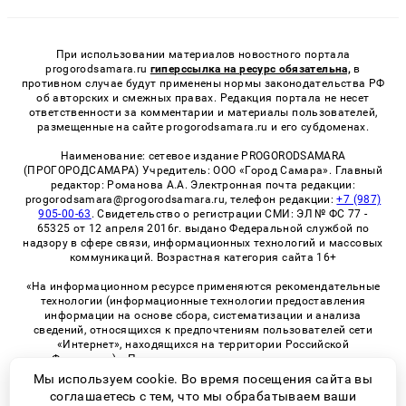
При использовании материалов новостного портала
progorodsamara.ru
гиперссылка на ресурс обязательна,
в
противном случае будут применены нормы законодательства РФ
об авторских и смежных правах. Редакция портала не несет
ответственности за комментарии и материалы пользователей,
размещенные на сайте progorodsamara.ru и его субдоменах.
Наименование: сетевое издание PROGORODSAMARA
(ПРОГОРОДСАМАРА) Учредитель: ООО «Город Самара». Главный
редактор: Романова А.А. Электронная почта редакции:
progorodsamara@progorodsamara.ru, телефон редакции:
+7 (987)
905-00-63
. Свидетельство о регистрации СМИ: ЭЛ № ФС 77 -
65325 от 12 апреля 2016г. выдано Федеральной службой по
надзору в сфере связи, информационных технологий и массовых
коммуникаций. Возрастная категория сайта 16+
«На информационном ресурсе применяются рекомендательные
технологии (информационные технологии предоставления
информации на основе сбора, систематизации и анализа
сведений, относящихся к предпочтениям пользователей сети
«Интернет», находящихся на территории Российской
Федерации)». Правила применения рекомендательных
технологий в виджетах рекламно-обменной сети
«СМИ2» (PDF)
Мы используем cookie. Во время посещения сайта вы
соглашаетесь с тем, что мы обрабатываем ваши