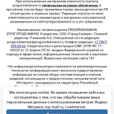
При использовании материалов новостного портала
progorodsamara.ru
гиперссылка на ресурс обязательна,
в
противном случае будут применены нормы законодательства РФ
об авторских и смежных правах. Редакция портала не несет
ответственности за комментарии и материалы пользователей,
размещенные на сайте progorodsamara.ru и его субдоменах.
Наименование: сетевое издание PROGORODSAMARA
(ПРОГОРОДСАМАРА) Учредитель: ООО «Город Самара». Главный
редактор: Романова А.А. Электронная почта редакции:
progorodsamara@progorodsamara.ru, телефон редакции:
+7 (987)
905-00-63
. Свидетельство о регистрации СМИ: ЭЛ № ФС 77 -
65325 от 12 апреля 2016г. выдано Федеральной службой по
надзору в сфере связи, информационных технологий и массовых
коммуникаций. Возрастная категория сайта 16+
«На информационном ресурсе применяются рекомендательные
технологии (информационные технологии предоставления
информации на основе сбора, систематизации и анализа
сведений, относящихся к предпочтениям пользователей сети
«Интернет», находящихся на территории Российской
Федерации)». Правила применения рекомендательных
технологий в виджетах рекламно-обменной сети
«СМИ2» (PDF)
Мы используем cookie. Во время посещения сайта вы
соглашаетесь с тем, что мы обрабатываем ваши
персональные данные с использованием метрик Яндекс
Метрика, top.mail.ru, LiveInternet.
© 2026 «ProGorodSamara» | Все права защищены