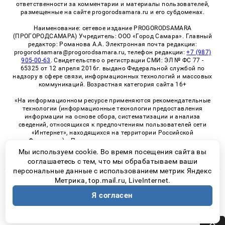
ответственности за комментарии и материалы пользователей,
размещенные на сайте progorodsamara.ru и его субдоменах.
Наименование: сетевое издание PROGORODSAMARA
(ПРОГОРОДСАМАРА) Учредитель: ООО «Город Самара». Главный
редактор: Романова А.А. Электронная почта редакции:
progorodsamara@progorodsamara.ru, телефон редакции:
+7 (987)
905-00-63
. Свидетельство о регистрации СМИ: ЭЛ № ФС 77 -
65325 от 12 апреля 2016г. выдано Федеральной службой по
надзору в сфере связи, информационных технологий и массовых
коммуникаций. Возрастная категория сайта 16+
«На информационном ресурсе применяются рекомендательные
технологии (информационные технологии предоставления
информации на основе сбора, систематизации и анализа
сведений, относящихся к предпочтениям пользователей сети
«Интернет», находящихся на территории Российской
Федерации)». Правила применения рекомендательных
технологий в виджетах рекламно-обменной сети
«СМИ2» (PDF)
Мы используем cookie. Во время посещения сайта вы
соглашаетесь с тем, что мы обрабатываем ваши
персональные данные с использованием метрик Яндекс
Метрика, top.mail.ru, LiveInternet.
© 2026 «ProGorodSamara» | Все права защищены
Я согласен
Возрастная категория сайта 16+
Политика конфиденциальности