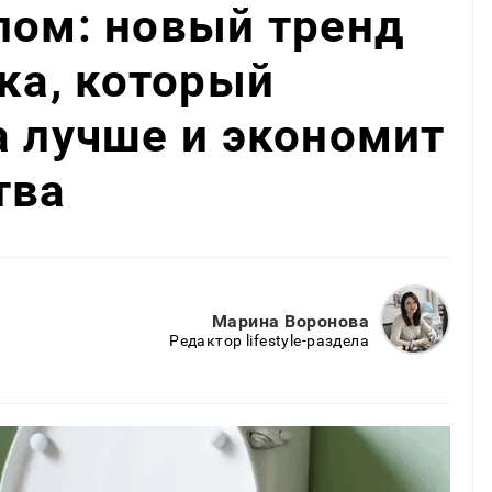
лом: новый тренд
чка, который
а лучше и экономит
тва
Марина Воронова
Редактор lifestyle-раздела