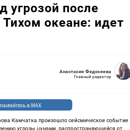
д угрозой после
 Тихом океане: идет
Анастасия Федосеева
Главный редактор
исывайтесь в MAX
трова Камчатка произошло сейсмическое событие 
новению угрозы цунами, распространяющейся от