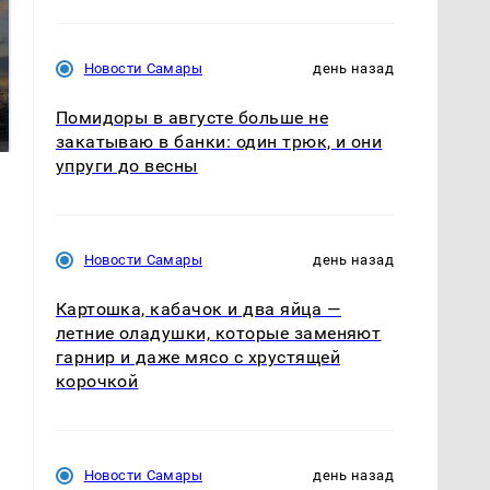
СМИ: В Химках на
Новости Самары
день назад
полицейскую
В магазинах России
машину напали и
ажиотаж из-за этого
Помидоры в августе больше не
подожгли.
продукта: что купить?
закатываю в банки: один трюк, и они
упруги до весны
Новости Самары
день назад
Картошка, кабачок и два яйца —
летние оладушки, которые заменяют
гарнир и даже мясо с хрустящей
корочкой
Новости Самары
день назад