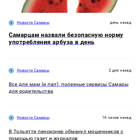
Новости Самары
день назад
Самарцам назвали безопасную норму
употребления арбуза в день
Новости Самары
2 дня назад
Все для мам (и пап): полезные сервисы Самары
для родительства
Новости Самары
16 часов назад
В Тольятти пенсионер обманул мошенников с
помощью газет и журналов