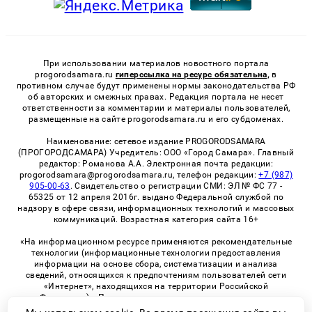
При использовании материалов новостного портала
progorodsamara.ru
гиперссылка на ресурс обязательна,
в
противном случае будут применены нормы законодательства РФ
об авторских и смежных правах. Редакция портала не несет
ответственности за комментарии и материалы пользователей,
размещенные на сайте progorodsamara.ru и его субдоменах.
Наименование: сетевое издание PROGORODSAMARA
(ПРОГОРОДСАМАРА) Учредитель: ООО «Город Самара». Главный
редактор: Романова А.А. Электронная почта редакции:
progorodsamara@progorodsamara.ru, телефон редакции:
+7 (987)
905-00-63
. Свидетельство о регистрации СМИ: ЭЛ № ФС 77 -
65325 от 12 апреля 2016г. выдано Федеральной службой по
надзору в сфере связи, информационных технологий и массовых
коммуникаций. Возрастная категория сайта 16+
«На информационном ресурсе применяются рекомендательные
технологии (информационные технологии предоставления
информации на основе сбора, систематизации и анализа
сведений, относящихся к предпочтениям пользователей сети
«Интернет», находящихся на территории Российской
Федерации)». Правила применения рекомендательных
технологий в виджетах рекламно-обменной сети
«СМИ2» (PDF)