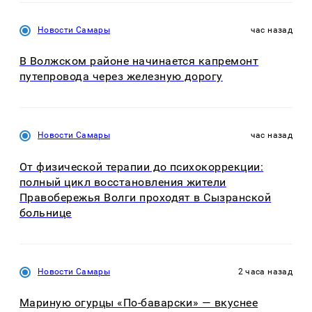
Новости Самары
час назад
В Волжском районе начинается капремонт
путепровода через железную дорогу
Новости Самары
час назад
От физической терапии до психокоррекции:
полный цикл восстановления жители
Правобережья Волги проходят в Сызранской
больнице
Новости Самары
2 часа назад
Мариную огурцы «По-баварски» — вкуснее