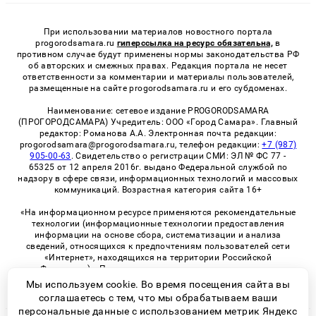
При использовании материалов новостного портала
progorodsamara.ru
гиперссылка на ресурс обязательна,
в
противном случае будут применены нормы законодательства РФ
об авторских и смежных правах. Редакция портала не несет
ответственности за комментарии и материалы пользователей,
размещенные на сайте progorodsamara.ru и его субдоменах.
Наименование: сетевое издание PROGORODSAMARA
(ПРОГОРОДСАМАРА) Учредитель: ООО «Город Самара». Главный
редактор: Романова А.А. Электронная почта редакции:
progorodsamara@progorodsamara.ru, телефон редакции:
+7 (987)
905-00-63
. Свидетельство о регистрации СМИ: ЭЛ № ФС 77 -
65325 от 12 апреля 2016г. выдано Федеральной службой по
надзору в сфере связи, информационных технологий и массовых
коммуникаций. Возрастная категория сайта 16+
«На информационном ресурсе применяются рекомендательные
технологии (информационные технологии предоставления
информации на основе сбора, систематизации и анализа
сведений, относящихся к предпочтениям пользователей сети
«Интернет», находящихся на территории Российской
Федерации)». Правила применения рекомендательных
технологий в виджетах рекламно-обменной сети
«СМИ2» (PDF)
Мы используем cookie. Во время посещения сайта вы
соглашаетесь с тем, что мы обрабатываем ваши
персональные данные с использованием метрик Яндекс